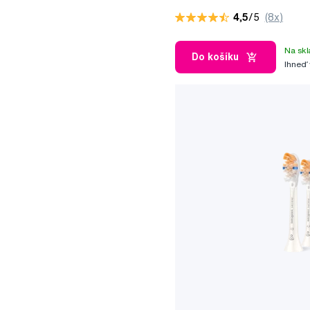
kefka
4,5
/5
(8x)
Na skl
Do košíku
Ihneď