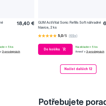
né
18,40 €
GUM ActiVital Sonic Refills Soft náhradné
6
hlavice, 2 ks
5,0
/5
(69x)
ade > 5 ks
Na sklade > 5 ks
Do košíku
 v
3 prodejnách
Ihneď v
3 prodejnách
Načíst dalších 12
Potřebujete pora