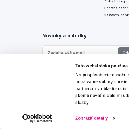
Prohlášení o po
Ochrana osobní
Nastavení cook
Novinky a nabídky
Od
Táto webstránka používa
Chci dostávat informace o novinkách a akčních
Na prispôsobenie obsahu a
a souhlasím se
zpracováním osobních údajů
pro 
používame súbory cookie.
partnerom v oblasti sociál
skombinovať s ďalšími údaj
služby.
© 1997-2026
Zobraziť detaily