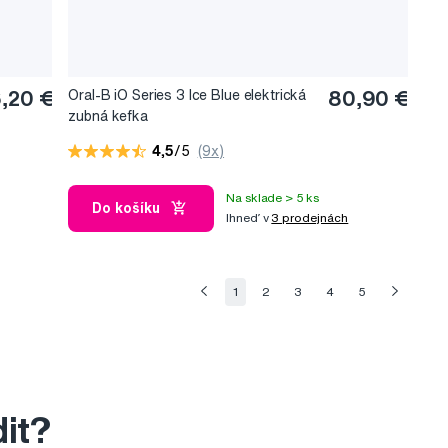
,20 €
Oral-B iO Series 3 Ice Blue elektrická
80,90 €
zubná kefka
4,5
/5
(9x)
Na sklade > 5 ks
Do košíku
Ihneď v
3 prodejnách
1
2
3
4
5
dit?