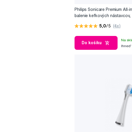
Philips Sonicare Premium All-i
balenie kefkových nástavcov,
HX9092/87
5,0
/5
(4x)
Na skl
Do košíku
Ihneď