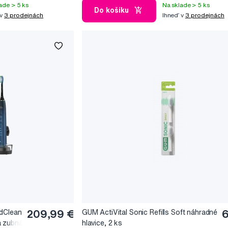
ade > 5 ks
Na sklade > 5 ks
Do košíku
 v
3 prodejnách
Ihneď v
3 prodejnách
ndClean
209,99 €
GUM ActiVital Sonic Refills Soft náhradné
6
á zubná
hlavice, 2 ks