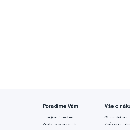
Poradíme Vám
Vše o nák
info@profimed.eu
Obchodní pod
Zeptat se v poradně
Způsob doruče