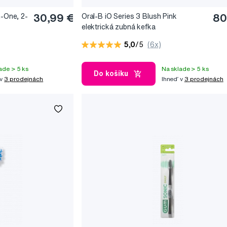
n-One, 2-
30,99 €
Oral-B iO Series 3 Blush Pink
80
elektrická zubná kefka
5,0
/5
(6x)
ade > 5 ks
Na sklade > 5 ks
Do košíku
 v
3 prodejnách
Ihneď v
3 prodejnách