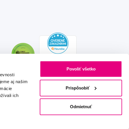
Povoliť všetko
evnosti
jeme aj našim
Prispôsobiť
rmácie
žívali ich
Vytvořeno s láskou
IZON
+
2FRESH
Odmietnuť