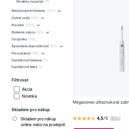
Škrabky na jazyk
(5)
Medzizubné čistenie
(157)
Ústne vody
(50)
Pre deti
(103)
Bielenie zubov
(61)
Strojčeky
(50)
Špeciálna starostlivosť
(57)
Pre zubárov
(19)
Darčekové balenia
(7)
Darčekové šeky
(1)
Filtrovat
Akcia
Novinka
Megasonex ultrazvuková zubn
Skladem pro nákup
4,5
/5
(83x)
Skladem pro nákup
online nebo na prodejně