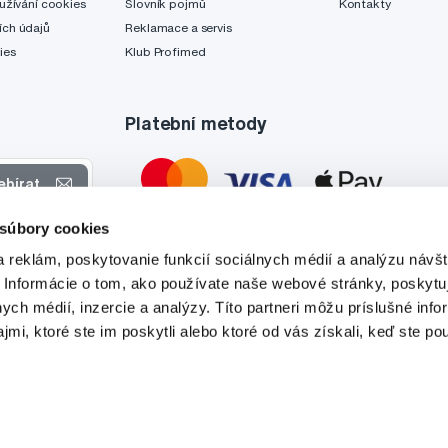
užívání cookies
Slovník pojmů
Kontakty
ch údajů
Reklamace a servis
ies
Klub Profimed
Platební metody
ebírat
 súbory cookies
 nabídkách
 reklám, poskytovanie funkcií sociálnych médií a analýzu návšt
tyto účely.
 Informácie o tom, ako používate naše webové stránky, poskytu
nych médií, inzercie a analýzy. Títo partneri môžu príslušné info
mi, ktoré ste im poskytli alebo ktoré od vás získali, keď ste pou
Tato stránka je chráněna službou reCAPTCHA a platí zde
Zásady ochrany soukromí
a
Podmínky služby
společnosti Google.