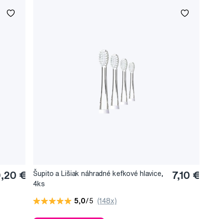
0,20 €
Šupito a Lišiak náhradné kefkové hlavice,
7,10 €
4ks
5,0
/5
(148x)