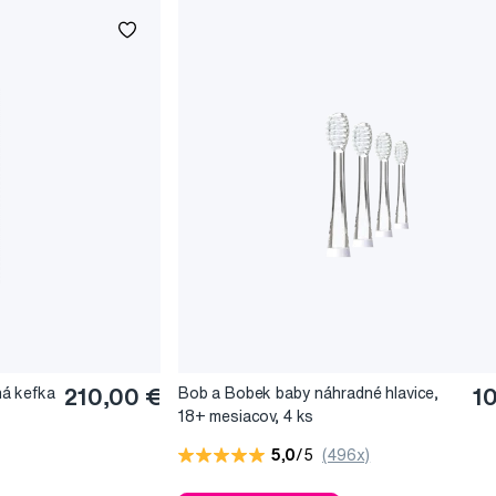
á kefka
210,00 €
Bob a Bobek baby náhradné hlavice,
1
18+ mesiacov, 4 ks
5,0
/5
(496x)