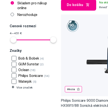
Na skl
Skladem pro nákup
Do košíku
Ihneď
online
Nerozhoduje
Cenové rozmezí
4
—
451
€
Značky
Bob & Bobek
(4)
GUM Sunstar
(2)
Oclean
(18)
Philips Sonicare
(54)
Waterpik
(5)
+
Více značek
Akcia
Philips Sonicare 9000 Diamo
HX9911/88 Sonická elektrick