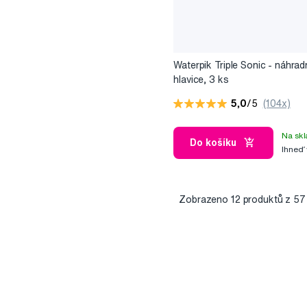
Waterpik Triple Sonic - náhrad
hlavice, 3 ks
5,0
/5
(104x)
Na skl
Do košíku
Ihneď
Zobrazeno
12
produktů z 57