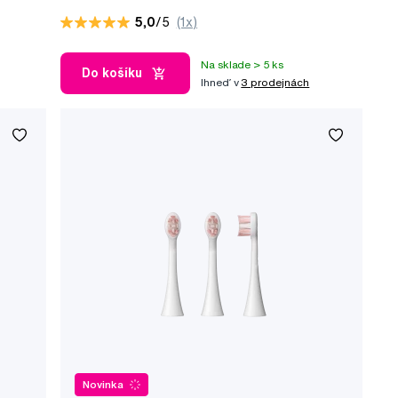
000 kmitov/min., 2 kefkové hlavice v
5,0
/5
(1x)
balení
Na sklade > 5 ks
Do košíku
Ihneď v
3 prodejnách
Novinka