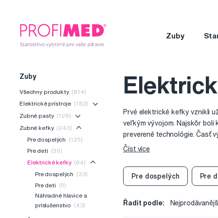
Zuby
Sta
Zuby
Elektric
Všechny produkty
(814)
Elektrické prístroje
(182)
Prvé elektrické kefky vznikli 
Zubné pasty
(128)
veľkým vývojom. Najskôr boli k
Zubné kefky
(243)
preverené technológie. Časť v
Pre dospelých
(125)
Hlavice sonických kefiek kmit
Číst více
Pre deti
(39)
(alebo tiež sterov) za minútu. Bežne
Elektrické kefky
(84)
ultrazvukové kefky.
Pre dospelých
(33)
Pre dospelých
Pre d
Pre deti
(5)
Náhradné hlavice a
Řadit podle:
Nejprodávanějš
príslušenstvo
(43)