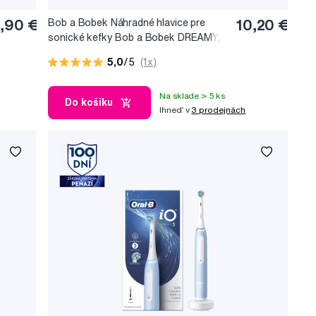
,90 €
Bob a Bobek Náhradné hlavice pre
10,20 €
sonické kefky Bob a Bobek DREAMY,
stredná hlavica s lyžicovým zastrihnutím
5,0
/5
(1x)
Na sklade > 5 ks
Do košíku
Ihneď v
3 prodejnách