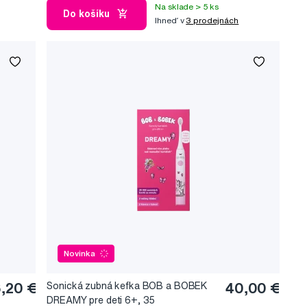
Na sklade > 5 ks
Do košíku
Ihneď v
3 prodejnách
Novinka
,20 €
Sonická zubná kefka BOB a BOBEK
40,00 €
DREAMY pre deti 6+, 35