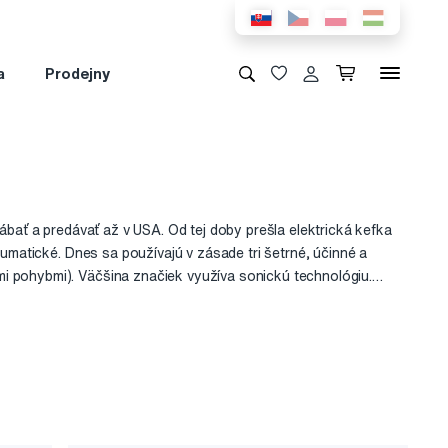
a
Prodejny
ábať a predávať až v USA. Od tej doby prešla elektrická kefka
aumatické. Dnes sa používajú v zásade tri šetrné, účinné a
i pohybmi). Väčšina značiek využíva sonickú technológiu.
kých kefiek volia rôzne frekvencie v rádoch tisícov kmitov
ám. Najnovšou technológiou sú