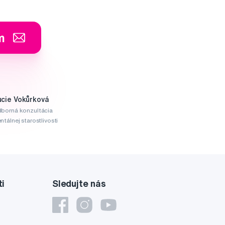
m
ucie Vokůrková
borná konzultácia
ntálnej starostlivosti
ti
Sledujte nás