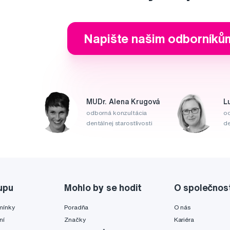
Napište našim odborníků
MUDr. Alena Krugová
L
odborná konzultácia
od
dentálnej starostlivosti
de
upu
Mohlo by se hodit
O společnos
mínky
Poradňa
O nás
ní
Značky
Kariéra