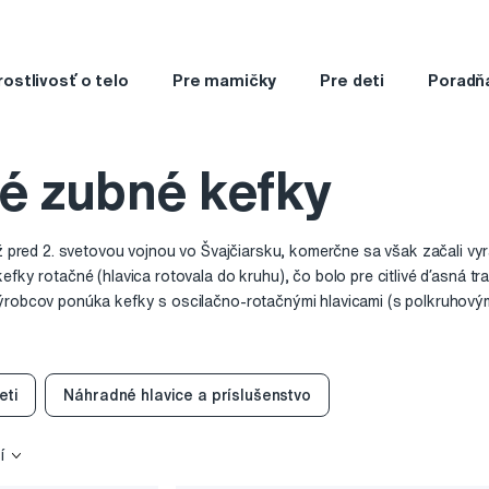
rostlivosť o telo
Pre mamičky
Pre deti
Poradň
ké zubné kefky
už pred 2. svetovou vojnou vo Švajčiarsku, komerčne sa však začali vyr
efky rotačné (hlavica rotovala do kruhu), čo bolo pre citlivé ďasná tr
ýrobcov ponúka kefky s oscilačno-rotačnými hlavicami (s polkruhovým
ajú s vysokou frekvenciou zo strany na stranu. Rôzni výrobcovia sonic
 napríklad 31 000 kmitov za minútu, čo je pre čistenie účinné, a pritom šetrné k ďasn
eti
Náhradné hlavice a príslušenstvo
í