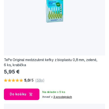
TePe Original medzizubné kefky z bioplastu 0,8 mm, zelené,
6 ks, krabička
5,95 €
5,0
/5
(59x)
Na sklade > 5 ks
Do košíku
Ihneď v
3 prodejnách