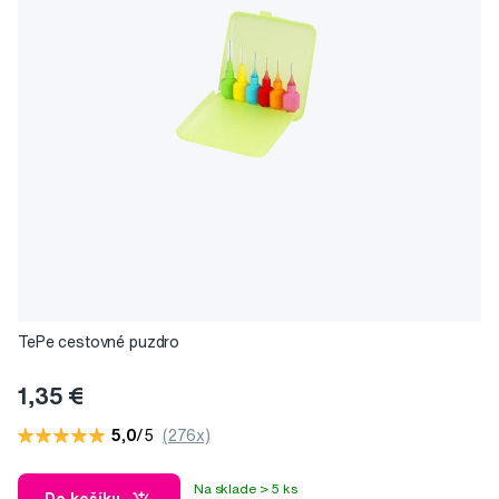
TePe cestovné puzdro
1,35 €
5,0
/5
(276x)
Na sklade > 5 ks