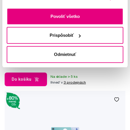
Povoliť všetko
Prispôsobiť
GUM TRAV-LER medzizubná kefka s chlorhexidínom, červený,
veľkosť 0,8 mm (ISO 1), 6 ks
6,20 €
Odmietnuť
5,0
/5
(86x)
Na sklade > 5 ks
Do košíku
Ihneď v
3 prodejnách