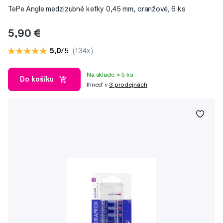
TePe Angle medzizubné kefky 0,45 mm, oranžové, 6 ks
5,90 €
5,0
/5
(134x)
Na sklade > 5 ks
Do košíku
Ihneď v
3 prodejnách