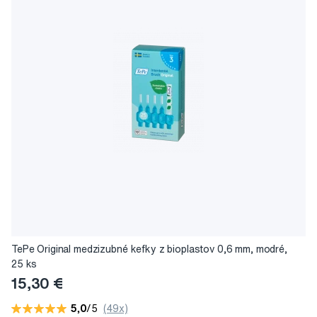
TePe Original medzizubné kefky z bioplastov 0,6 mm, modré,
25 ks
15,30 €
5,0
/5
(49x)