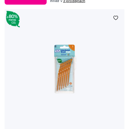
Ihneď v
3 prodejnách