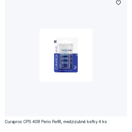
Curaprox CPS 408 Perio Refill, medzizubné kefky 4 ks