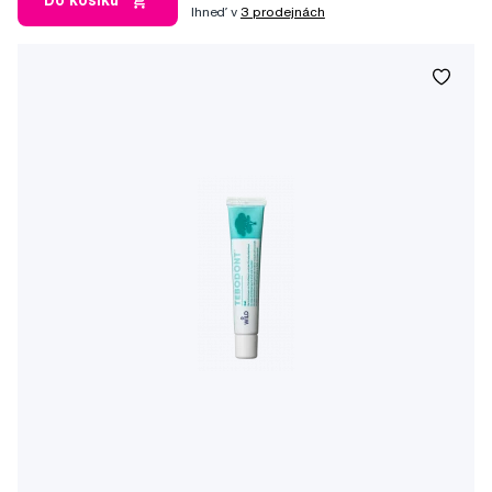
Do košíku
Ihneď v
3 prodejnách