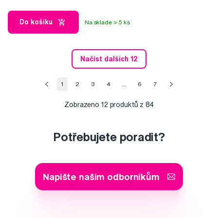
Do košíku
Na sklade > 5 ks
Načíst dalších 12
1
2
3
4
...
6
7
Zobrazeno
12
produktů z 84
Potřebujete poradit?
Napište našim odborníkům