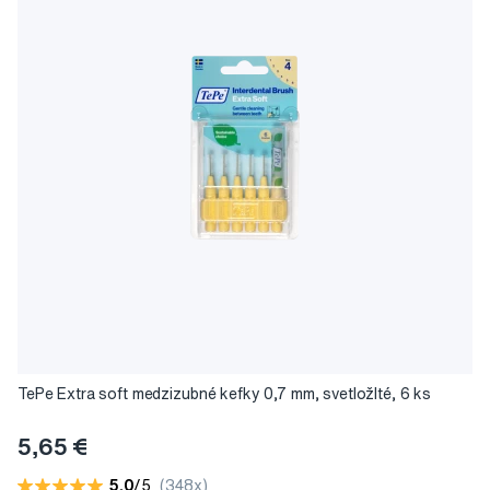
TePe Extra soft medzizubné kefky 0,7 mm, svetložlté, 6 ks
5,65 €
5,0
/5
(348x)