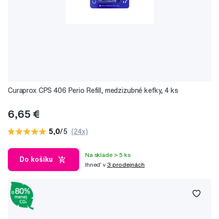
Curaprox CPS 406 Perio Refill, medzizubné kefky, 4 ks
6,65 €
5,0
/5
(24x)
Na sklade > 5 ks
Do košíku
Ihneď v
3 prodejnách