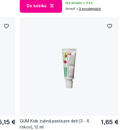
Na sklade > 5 ks
Do košíku
Ihneď v
3 prodejnách
5,15 €
GUM Kids zubná pasta pre deti (3 - 6
1,65 €
rokov), 12 ml