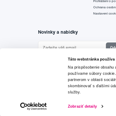
Prohlášení o po
Ochrana osobní
Nastavení cook
Novinky a nabídky
Od
Táto webstránka používa
Chci dostávat informace o novinkách a akčních
Na prispôsobenie obsahu a
a souhlasím se
zpracováním osobních údajů
pro 
používame súbory cookie.
partnerom v oblasti sociál
skombinovať s ďalšími údaj
služby.
© 1997-2026
Zobraziť detaily