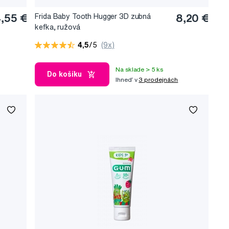
,55 €
Frida Baby Tooth Hugger 3D zubná
8,20 €
kefka, ružová
4,5
/5
(9x)
Na sklade > 5 ks
Do košíku
Ihneď v
3 prodejnách