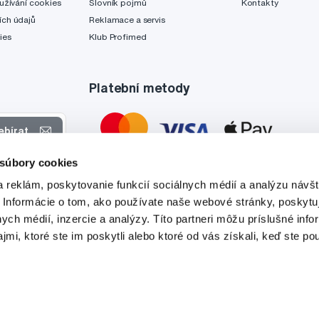
užívání cookies
Slovník pojmů
Kontakty
ch údajů
Reklamace a servis
ies
Klub Profimed
Platební metody
ebírat
 súbory cookies
 nabídkách
 reklám, poskytovanie funkcií sociálnych médií a analýzu návšt
tyto účely.
 Informácie o tom, ako používate naše webové stránky, poskytu
nych médií, inzercie a analýzy. Títo partneri môžu príslušné info
mi, ktoré ste im poskytli alebo ktoré od vás získali, keď ste pou
Tato stránka je chráněna službou reCAPTCHA a platí zde
Zásady ochrany soukromí
a
Podmínky služby
společnosti Google.