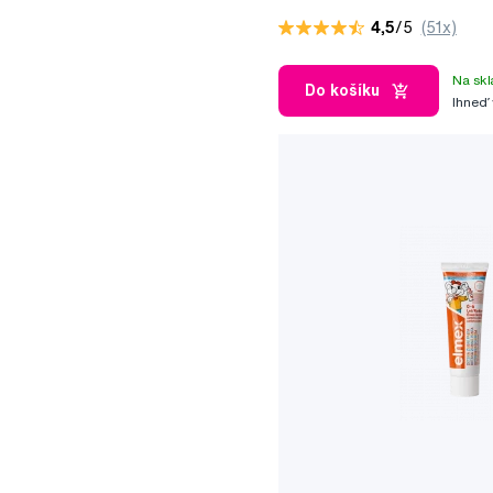
4,5
/5
(51x)
Na skl
Do košíku
Ihneď