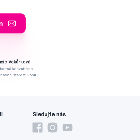
m
ucie Vokůrková
borná konzultácia
ntálnej starostlivosti
ti
Sledujte nás