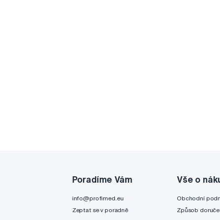
Poradíme Vám
Vše o nák
info@profimed.eu
Obchodní pod
Zeptat se v poradně
Způsob doruče