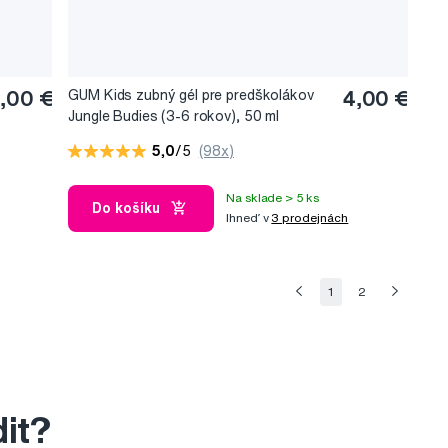
1,00 €
GUM Kids zubný gél pre predškolákov
4,00 €
Jungle Budies (3-6 rokov), 50 ml
5,0
/5
(98x)
Na sklade > 5 ks
Do košíku
Ihneď v
3 prodejnách
1
2
dit?