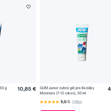
60 g
10,85 €
GUM Junior zubný gél pre školáky
4
Monsters (7-12 rokov), 50 ml
5,0
/5
(148x)