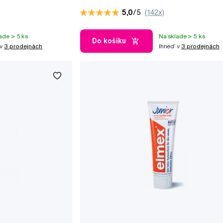
rokov), 50 ml
5,0
/5
(142x)
ade > 5 ks
Na sklade > 5 ks
Do košíku
 v
3 prodejnách
Ihneď v
3 prodejnách