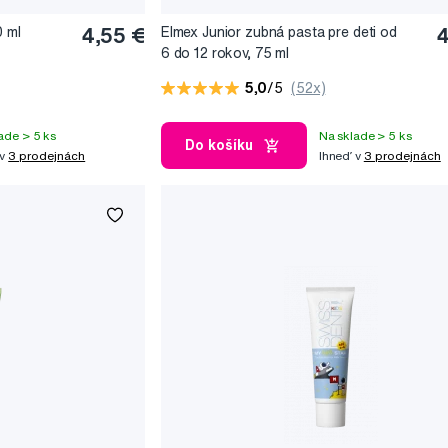
0 ml
4,55 €
Elmex Junior zubná pasta pre deti od
4
6 do 12 rokov, 75 ml
5,0
/5
(52x)
ade > 5 ks
Na sklade > 5 ks
Do košíku
 v
3 prodejnách
Ihneď v
3 prodejnách