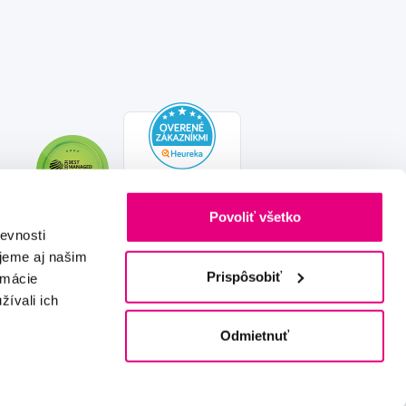
Povoliť všetko
evnosti
jeme aj našim
Prispôsobiť
rmácie
žívali ich
Vytvořeno s láskou
IZON
+
2FRESH
Odmietnuť