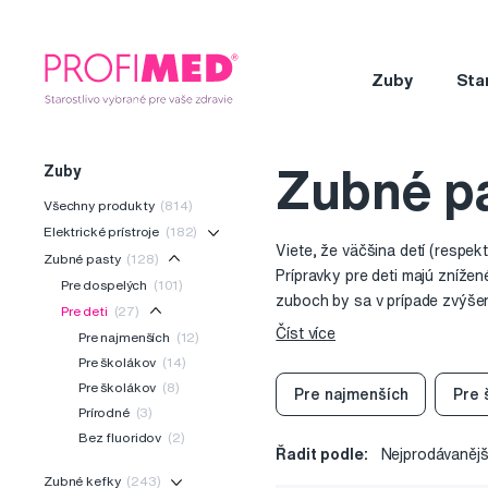
Zuby
Sta
Zuby
Zubné pa
Všechny produkty
(814)
Elektrické prístroje
(182)
Viete, že väčšina detí (respek
Zubné pasty
(128)
Prípravky pre deti majú znížen
Pre dospelých
(101)
zuboch by sa v prípade zvýšené
Pre deti
(27)
odporúčajú aplikovať maximál
Číst více
Pre najmenších
(12)
Pre školákov
(14)
Pre školákov
(8)
Pre najmenších
Pre 
Prírodné
(3)
Bez fluoridov
(2)
Řadit podle:
Nejprodávanějš
Zubné kefky
(243)