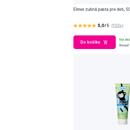
Elmex zubná pasta pre deti, 5
5,0
/5
(133x)
Na skl
Do košíku
Ihneď