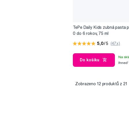
TePe Daily Kids zubná pasta p
0 do 6 rokov, 75 ml
5,0
/5
(47x)
Na skl
Do košíku
Ihneď
Zobrazeno
12
produktů z 21