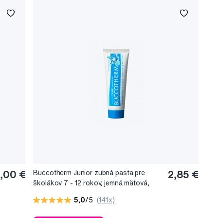
,00 €
Buccotherm Junior zubná pasta pre
2,85 €
školákov 7 - 12 rokov, jemná mätová,
50 ml
5,0
/5
(141x)