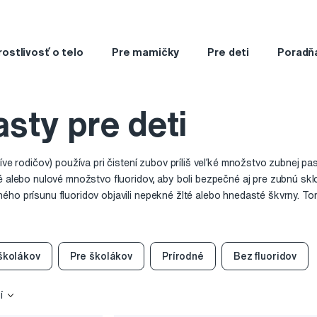
rostlivosť o telo
Pre mamičky
Pre deti
Poradň
sty pre deti
tíve rodičov) používa pri čistení zubov príliš veľké množstvo zubnej p
é alebo nulové množstvo fluoridov, aby boli bezpečné aj pre zubnú sklo
ho prísunu fluoridov objavili nepekné žlté alebo hnedasté škvrny. Tom
ne množstvo zubnej pasty s veľkosťou hrášku. Malého hrášku.
školákov
Pre školákov
Prírodné
Bez fluoridov
í