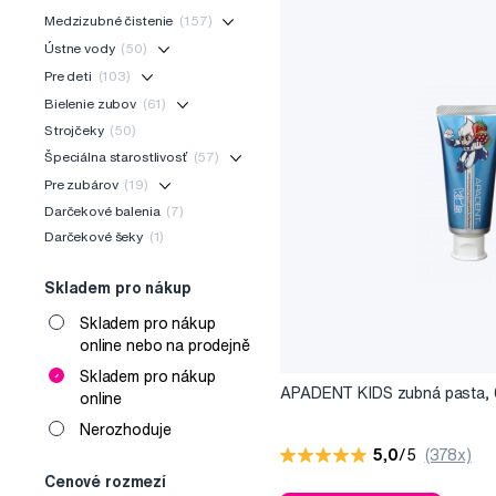
Medzizubné čistenie
(157)
Ústne vody
(50)
Pre deti
(103)
Bielenie zubov
(61)
Strojčeky
(50)
Špeciálna starostlivosť
(57)
Pre zubárov
(19)
Darčekové balenia
(7)
Darčekové šeky
(1)
Skladem pro nákup
Skladem pro nákup
online nebo na prodejně
Skladem pro nákup
APADENT KIDS zubná pasta, 
online
Nerozhoduje
5,0
/5
(378x)
Cenové rozmezí