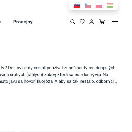
a
Prodejny
asty? Deti by nikdy nemali používať zubné pasty pre dospelých.
vinu druhých (stálych) zubov, ktorá sa ešte len vyvíja. Na
uto javu sa hovorí fluoróza. A aby sa tak nestalo, odborníci