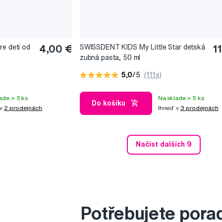
re deti od
4,00 €
SWISSDENT KIDS My Little Star detská
1
zubná pasta, 50 ml
5,0
/5
(111x)
ade > 5 ks
Na sklade > 5 ks
Do košíku
 v
2 prodejnách
Ihneď v
3 prodejnách
Načíst dalších 9
Potřebujete pora