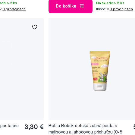
ade > 5 ks
Na sklade > 5 ks
Do košíku
 v
3 prodejnách
Ihneď v
3 prodejnách
pasta pre
3,30 €
Bob a Bobek detská zubná pasta s
malinovou a jahodovou príchuťou (0-5