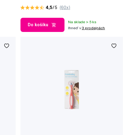
4,5
/5
(60x)
Na sklade > 5 ks
Do košíku
Ihneď v
3 prodejnách