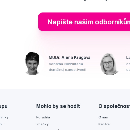
Napište našim odborníků
MUDr. Alena Krugová
L
odborná konzultácia
od
dentálnej starostlivosti
de
upu
Mohlo by se hodit
O společnos
mínky
Poradňa
O nás
ní
Značky
Kariéra