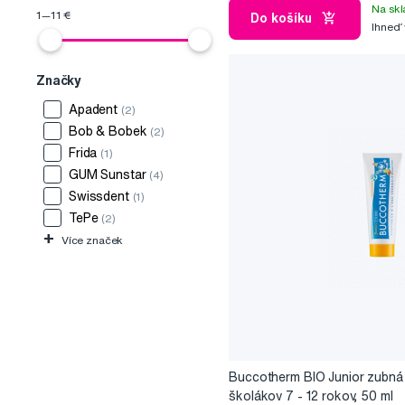
Na skl
1
—
11
€
Do košíku
Ihneď
Značky
Apadent
(2)
Bob & Bobek
(2)
Frida
(1)
GUM Sunstar
(4)
Swissdent
(1)
TePe
(2)
+
Více značek
Buccotherm BIO Junior zubná 
školákov 7 - 12 rokov, 50 ml