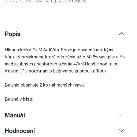
Značka:
GUM Sunstar
Kód zboží: G4110MBK2
Popis
Hlavica kefky GUM ActiVital Sonic je osadená mäkkými
kónickými vláknami, ktoré odstránia až o 50 % viac plaku * v
medzizubných priestoroch a čistia 47krát lepšie pod líniou
ďasien. (* v porovnaní s bežnýmou zubnou kefkou).
Balenie obsahuje 2 ks náhradných hlavíc.
Balené v blistri.
Manuál
Hodnocení