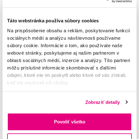
Táto webstránka používa súbory cookies
Na prispôsobenie obsahu a reklám, poskytovanie funkcií
sociálnych médií a analýzu návštevnosti používame
súbory cookie. Informácie o tom, ako používate naše
webové stránky, poskytujeme aj našim partnerom v
oblasti sociálnych médií, inzercie a analýzy. Títo partneri
môžu príslušné informácie skombinovať s ďalšími
údajmi, ktoré ste im poskytli alebo ktoré od vás získali,
GUM ActiVital Sonic Refills Soft náhradné
keď ste používali ich služby.
hlavice, 2 ks
6,20 €
Zobraziť detaily
5,0
/5
(76x)
Povoliť všetko
Na sklade > 5 ks
Do košíku
Ihneď v
3 prodejnách