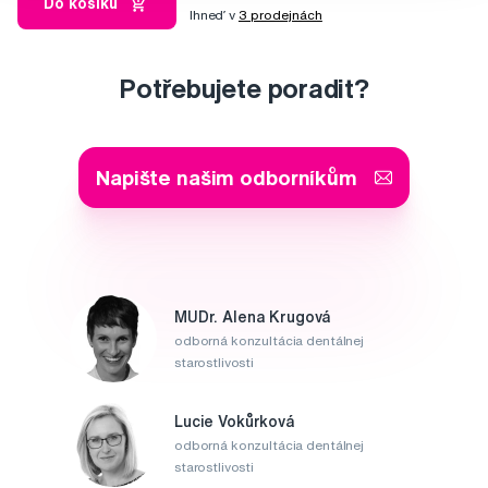
Do košíku
Ihneď v
3 prodejnách
Potřebujete poradit?
Napište našim odborníkům
MUDr. Alena Krugová
odborná konzultácia dentálnej
starostlivosti
Lucie Vokůrková
odborná konzultácia dentálnej
starostlivosti