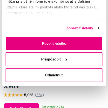
môžu príslušné informácie skombinovať s ďalšími
údajmi, ktoré ste im poskytli alebo ktoré od vás získali,
keď ste používali ich služby.
Zobraziť detaily
Povoliť všetko
Prispôsobiť
Odmietnuť
TePe Universal Care, zubná kefka na čistenie implantátov a
strojčekov
3,90 €
5,0
/5
(58x)
Na sklade > 5 ks