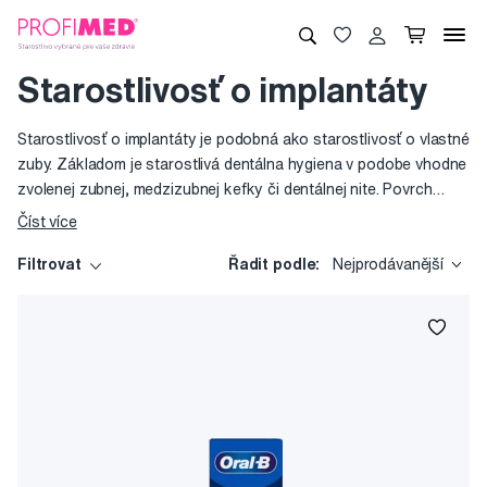
Starostlivosť o implantáty
Starostlivosť o implantáty je podobná ako starostlivosť o vlastné
zuby. Základom je starostlivá dentálna hygiena v podobe vhodne
zvolenej zubnej, medzizubnej kefky či dentálnej nite. Povrch
implantátu a neprístupné oblasti v jeho okolí predstavujú riziko
Číst více
hromadenia škodlivých baktérií, ktoré môžu vyústiť do zápalu
ďasien, neskôr aj do ústupu kostí. Iba pravidelná a efektívna
Filtrovat
Řadit podle:
Nejprodávanější
starostlivosť zaručí dlhé využívanie implantátu a zdravie vašich
ďasien.