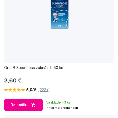
Oral-B Superfloss zubná niť, 50 ks
3,60 €
5,0
/5
(222x)
Na sklade > 5 ks
Do košíku
Ihneď v
3 prodejnách