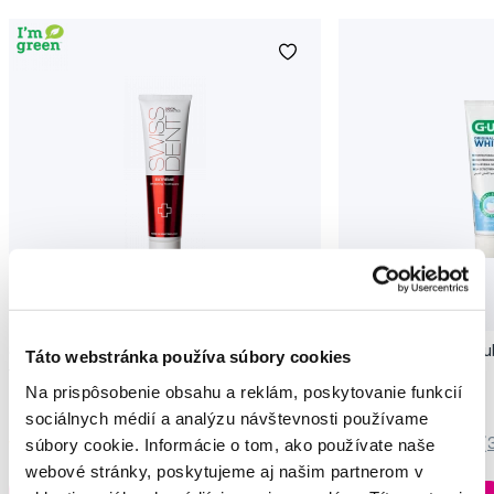
Novinka
SWISSDENT EXTREME bieliaca pasta,
GUM OriginalWhite zu
Táto webstránka používa súbory cookies
100 ml
účinkom, 75 ml
Na prispôsobenie obsahu a reklám, poskytovanie funkcií
20,10 €
9,05 €
sociálnych médií a analýzu návštevnosti používame
súbory cookie. Informácie o tom, ako používate naše
5,0
/5
(820x)
5,0
/5
(
webové stránky, poskytujeme aj našim partnerom v