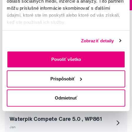
oblasti sociálnych médií, inzercie a analýzy. Títo partneri
Na sklade > 5 ks
Do košíku
Do košíku
Ihneď v
3 prodejnách
môžu príslušné informácie skombinovať s ďalšími
údajmi, ktoré ste im poskytli alebo ktoré od vás získali,
keď ste používali ich služby.
Vybrané dotazy a články
Zobraziť detaily
Povoliť všetko
Rodinne ustne centrum
Radoslav
Prispôsobiť
Náhradné hlavice
Odmietnuť
Magdaléna
Waterpik Compete Care 5.0 , WP861
Jan