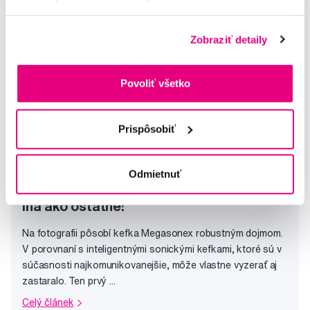
Milan
Zobraziť detaily
Povoliť všetko
Prispôsobiť
Odmietnuť
Zistite, prečo je zubná kefka Megasonex
iná ako ostatné!
Na fotografii pôsobí kefka Megasonex robustným dojmom.
V porovnaní s inteligentnými sonickými kefkami, ktoré sú v
súčasnosti najkomunikovanejšie, môže vlastne vyzerať aj
zastaralo. Ten prvý ...
Celý článek