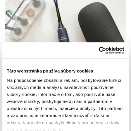
Čistenie zubov ako z budúcnosti
Táto webstránka používa súbory cookies
Žiarivý úsmev naznačuje náš spoločenský status a
jednoznačne vypovedá o kvalite našej starostlivosti o zuby.
Na prispôsobenie obsahu a reklám, poskytovanie funkcií
Mať lesklé zdravé zuby bez pigmentových škvŕn nie je až
sociálnych médií a analýzu návštevnosti používame
tak zložité, a to aj vďak...
súbory cookie. Informácie o tom, ako používate naše
webové stránky, poskytujeme aj našim partnerom v
Celý článek
oblasti sociálnych médií, inzercie a analýzy. Títo partneri
môžu príslušné informácie skombinovať s ďalšími
údajmi, ktoré ste im poskytli alebo ktoré od vás získali,
Oprava Megasonex
keď ste používali ich služby.