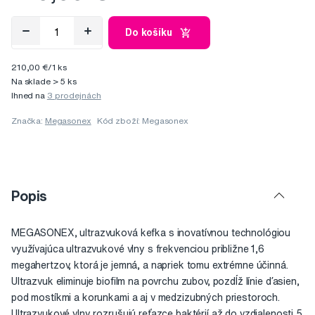
Do košíku
210,00 €/1 ks
Na sklade > 5 ks
Ihned na
3 prodejnách
Značka:
Megasonex
Kód zboží: Megasonex
Popis
MEGASONEX, ultrazvuková kefka s inovatívnou technológiou
využívajúca ultrazvukové vlny s frekvenciou približne 1,6
megahertzov, ktorá je jemná, a napriek tomu extrémne účinná.
Ultrazvuk eliminuje biofilm na povrchu zubov, pozdĺž línie ďasien,
pod mostíkmi a korunkami a aj v medzizubných priestoroch.
Ultrazvukové vlny rozrušujú reťazce baktérií až do vzdialenosti 5