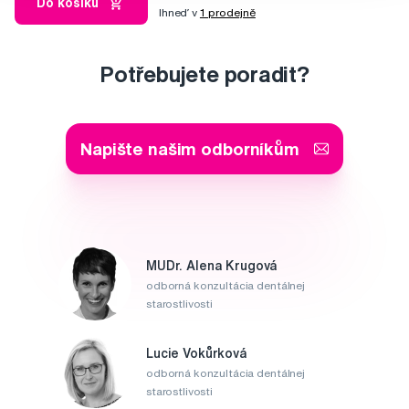
Do košíku
Ihneď v
1 prodejně
Potřebujete poradit?
Napište našim odborníkům
MUDr. Alena Krugová
odborná konzultácia dentálnej
starostlivosti
Lucie Vokůrková
odborná konzultácia dentálnej
starostlivosti