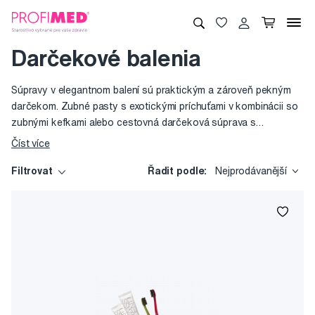
Darčekové balenia
Súpravy v elegantnom balení sú praktickým a zároveň pekným
darčekom. Zubné pasty s exotickými príchuťami v kombinácii so
zubnými kefkami alebo cestovná darčeková súprava s
batériovou sonickou kefkou v praktickej kozmetickej taštičke.
Číst více
Urobiť radosť možno hneď dvakrát - obsahom aj obalom.
Filtrovat
Řadit podle:
Nejprodávanější