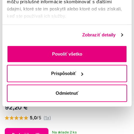
môžu príslušné informácie skombinovať s ďalšími
údajmi, ktoré ste im poskytli alebo ktoré od vás získali,
keď ste používali ich služby.
Zobraziť detaily
Povoliť všetko
Prispôsobiť
Novinka
Odmietnuť
SWISSDENT EXTREME ft. MAISON MOLLERUS
92,20 €
5,0
/5
(1x)
Na sklade 2 ks