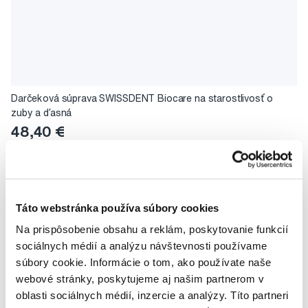
Darčeková súprava SWISSDENT Biocare na starostlivosť o
zuby a ďasná
48,40 €
0,0
/5
(0x)
Na sklade > 5 ks
Do košíku
Ihneď v
1 prodejně
Táto webstránka používa súbory cookies
Na prispôsobenie obsahu a reklám, poskytovanie funkcií
sociálnych médií a analýzu návštevnosti používame
súbory cookie. Informácie o tom, ako používate naše
webové stránky, poskytujeme aj našim partnerom v
oblasti sociálnych médií, inzercie a analýzy. Títo partneri