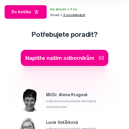
Na sklade > 5 ks
Do košíku
Ihneď v
3 prodejnách
Potřebujete poradit?
Napište našim odborníkům
MUDr. Alena Krugová
odborná konzultácia dentálnej
starostlivosti
Lucie Vokůrková
odborná konzultácia dentálnej