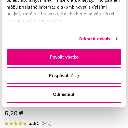
oblasti sociálnych médií, inzercie a analýzy. Títo partneri
môžu príslušné informácie skombinovať s ďalšími
údajmi, ktoré ste im poskytli alebo ktoré od vás získali,
keď ste používali ich služby.
Zobraziť detaily
Povoliť všetko
Prispôsobiť
Odmietnuť
GUM Sensitive Sonic Ultra soft náhradná hlavica, 2 ks
6,20 €
5,0
/5
(24x)