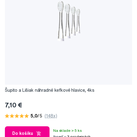
Šupito a Lišiak náhradné kefkové hlavice, 4ks
7,10 €
5,0
/5
(148x)
Na sklade > 5 ks
Do košíku
Ihneď v
3 prodejnách