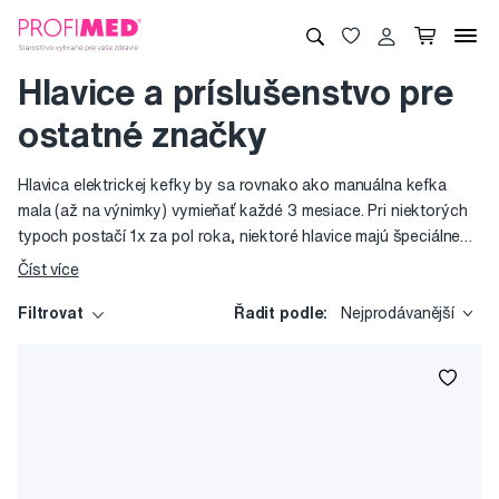
Hlavice a príslušenstvo pre
ostatné značky
Hlavica elektrickej kefky by sa rovnako ako manuálna kefka
mala (až na výnimky) vymieňať každé 3 mesiace. Pri niektorých
typoch postačí 1x za pol roka, niektoré hlavice majú špeciálne
indikátory opotrebovania. Pretože nie všetky hlavice sú
Číst více
kompatibilné so všetkými elektrickými kefkami, v prípade, že sa
rozhodnete používať inú ako originálnu hlavicu, zistite si, či bude
Filtrovat
Řadit podle:
Nejprodávanější
vhodná na vašu elektrickú kefku.