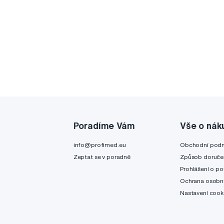
Poradíme Vám
Vše o nák
info@profimed.eu
Obchodní pod
Zeptat se v poradně
Způsob doruče
Prohlášení o po
Ochrana osobní
Nastavení cook