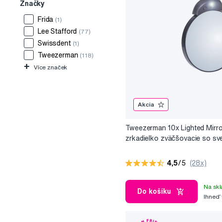
Značky
Frida
(1)
Lee Stafford
(77)
Swissdent
(1)
Tweezerman
(118)
+
Více značek
Akcia
Tweezerman 10x Lighted Mirro
zrkadielko zväčšovacie so sv
4,5
/5
(28x)
Na skl
Do košíku
Ihneď