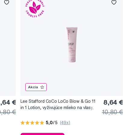
Akcia
,64 €
Lee Stafford CoCo LoCo Blow & Go 11
8,64 €
in 1 Lotion, vyživujúce mlieko na vlasy,
0,80 €
10,80 €
100 ml
5,0
/5
(49x)