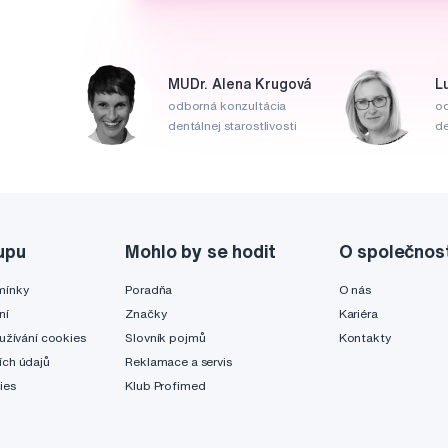
MUDr. Alena Krugová
L
odborná konzultácia
od
dentálnej starostlivosti
de
upu
Mohlo by se hodit
O společnos
mínky
Poradňa
O nás
ní
Značky
Kariéra
užívání cookies
Slovník pojmů
Kontakty
ch údajů
Reklamace a servis
ies
Klub Profimed