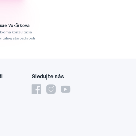
ucie Vokůrková
borná konzultácia
ntálnej starostlivosti
ti
Sledujte nás