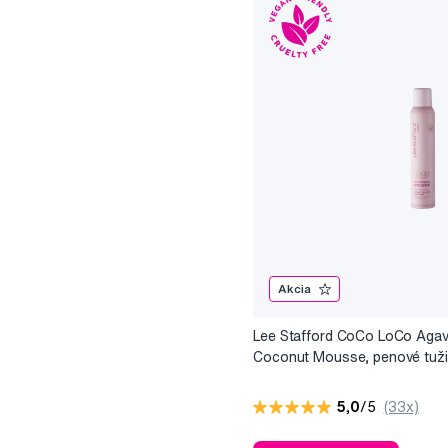
Akcia
Lee Stafford CoCo LoCo Aga
Coconut Mousse, penové tuži
vlasy, 200 ml
5,0
/5
(33x)