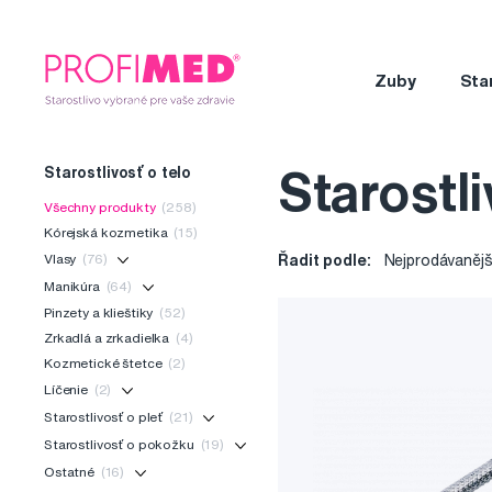
Zuby
Sta
Starostlivosť o telo
Starostli
Všechny produkty
(258)
Kórejská kozmetika
(15)
Vlasy
(76)
Řadit podle:
Nejprodávanějš
Manikúra
(64)
Pinzety a klieštiky
(52)
Zrkadlá a zrkadielka
(4)
Kozmetické štetce
(2)
Líčenie
(2)
Starostlivosť o pleť
(21)
Starostlivosť o pokožku
(19)
Ostatné
(16)