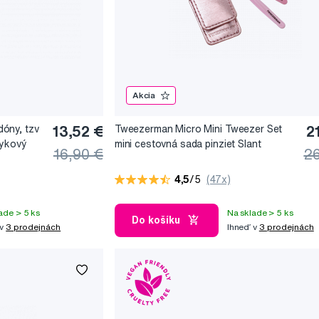
Akcia
óny, tzv
13,52 €
Tweezerman Micro Mini Tweezer Set
2
mykový
mini cestovná sada pinziet Slant
16,90 €
26
4,5
/5
(47x)
ade > 5 ks
Na sklade > 5 ks
Do košíku
 v
3 prodejnách
Ihneď v
3 prodejnách