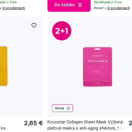
ade > 5 ks
Na sklade > 5 ks
Do košíku
 v
3 prodejnách
Ihneď v
3 prodejnách
Akcia
2,85 €
Kocostar Collagen Sheet Mask Výživná
2
 ks
pleťová maska s anti-aging efektom, 1 ks