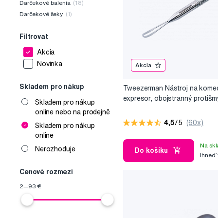
Darčekové balenia
(18)
Darčekové šeky
(1)
Filtrovat
Akcia
Novinka
Akcia
Skladem pro nákup
Tweezerman Nástroj na komed
expresor, obojstranný protiš
Skladem pro nákup
online nebo na prodejně
4,5
/5
(60x)
Skladem pro nákup
online
Na skl
Nerozhoduje
Do košíku
Ihneď
Cenové rozmezí
2
—
93
€