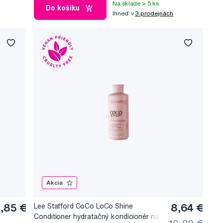
Na sklade > 5 ks
Do košíku
Ihneď v
3 prodejnách
Akcia
,85 €
Lee Stafford CoCo LoCo Shine
8,64 €
Conditioner hydratačný kondicionér na