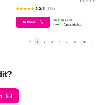
10,80 €
vlasy, 250 ml
5,0
/5
(73x)
Na sklade 3 ks
Do košíku
Ihneď v
3 prodejnách
1
2
3
4
...
14
15
dit?
m