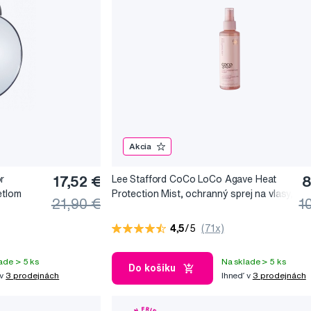
Akcia
r
17,52 €
Lee Stafford CoCo LoCo Agave Heat
8
etlom
Protection Mist, ochranný sprej na vlasy,
21,90 €
1
150 ml
4,5
/5
(71x)
ade > 5 ks
Na sklade > 5 ks
Do košíku
 v
3 prodejnách
Ihneď v
3 prodejnách