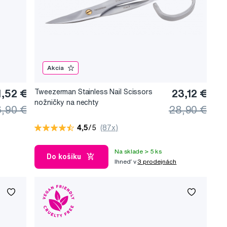
Akcia
1,52 €
Tweezerman Stainless Nail Scissors
23,12 €
nožničky na nechty
,90 €
28,90 €
4,5
/5
(87x)
Na sklade > 5 ks
Do košíku
Ihneď v
3 prodejnách