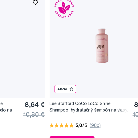
Akcia
ve
8,64 €
Lee Stafford CoCo LoCo Shine
8
dlo na
Shampoo, hydratačný šampón na vlasy,
10,80 €
1
250 ml
5,0
/5
(98x)