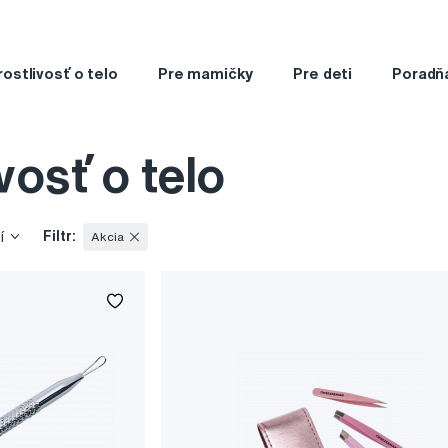
rostlivosť o telo
Pre mamičky
Pre deti
Poradň
vosť o telo
Filtr:
í
Akcia