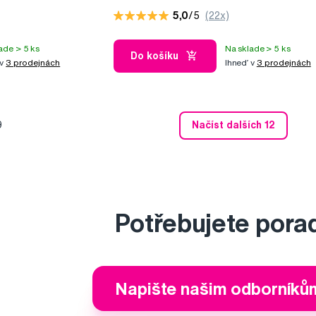
5,0
/5
(22x)
ade > 5 ks
Na sklade > 5 ks
Do košíku
 v
3 prodejnách
Ihneď v
3 prodejnách
9
Načíst dalších 12
Potřebujete pora
Napište našim odborníků