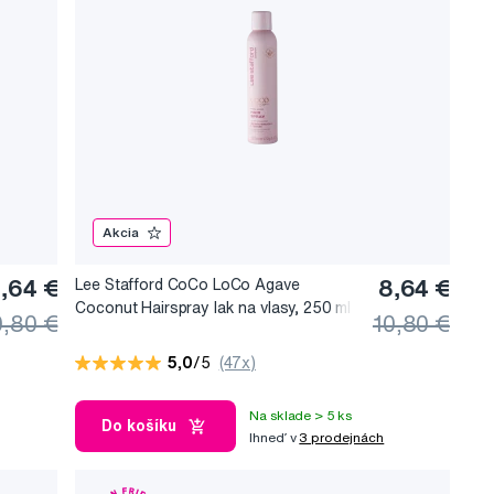
Akcia
,64 €
Lee Stafford CoCo LoCo Agave
8,64 €
Coconut Hairspray lak na vlasy, 250 ml
0,80 €
10,80 €
5,0
/5
(47x)
Na sklade > 5 ks
Do košíku
Ihneď v
3 prodejnách