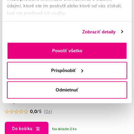
údajmi, ktoré ste im poskytli alebo ktoré od vás získali,
keď ste používali ich služby.
Zobraziť detaily
Povoliť všetko
Prispôsobiť
Šupito a Lišiak, Lišiakova sada pre školákov
Odmietnuť
50,15 €
0,0
/5
(0x)
Do košíku
Na sklade 2 ks