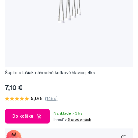
Šupito a Lišiak náhradné kefkové hlavice, 4ks
7,10 €
5,0
/5
(148x)
Na sklade > 5 ks
Do košíku
Ihneď v
3 prodejnách