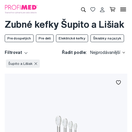
Zubné kefky Šupito a Lišiak
Pre dospelých
Pre deti
Elektrické kefky
Škrabky na jazyk
Filtrovat
Řadit podle:
Nejprodávanější
Šupito a Lišiak