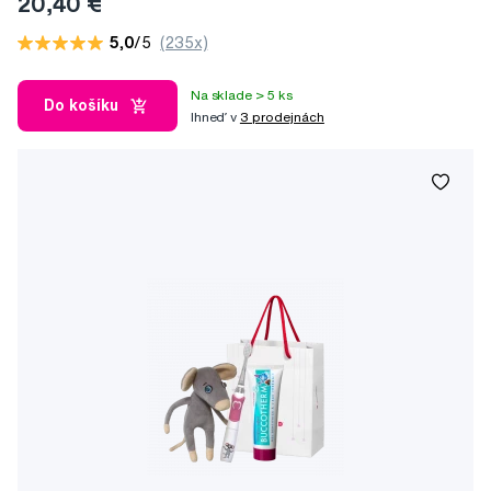
20,40 €
5,0
/5
(235x)
Na sklade > 5 ks
Do košíku
Ihneď v
3 prodejnách