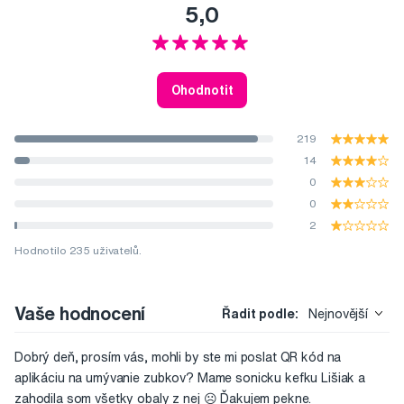
5,0
Ohodnotit
219
14
0
0
2
Hodnotilo 235 uživatelů.
Vaše hodnocení
Řadit podle:
Nejnovější
Dobrý deň, prosím vás, mohli by ste mi poslat QR kód na
aplikáciu na umývanie zubkov? Mame sonicku kefku Lišiak a
zahodila som všetky obaly z nej ☹️ Ďakujem pekne.