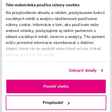
Táto webstránka používa súbory cookies
Dostali sme kefku na testovanie, a sme veľmi spokojní. Tvar,
farba a dizajn nás najviac zaujali. Podsvietenie ako super bonus
Na prispôsobenie obsahu a reklám, poskytovanie funkcií
čo dieťa poteší a zabaví.
sociálnych médií a analýzu návštevnosti používame
súbory cookie. Informácie o tom, ako používate naše
Mária G — 23. 5.
Neověřené hodnocení
webové stránky, poskytujeme aj našim partnerom v
2022
?
oblasti sociálnych médií, inzercie a analýzy. Títo partneri
môžu príslušné informácie skombinovať s ďalšími
údajmi, ktoré ste im poskytli alebo ktoré od vás získali,
Syn je s kefkou veľmi spokojný. Kefka má jeden z jeho
keď ste používali ich služby.
obľúbených motívov a páči sa mu, že svieti (to je napokon aj
praktické, keď si chce človek na tie malé detské zuby posvietiť.
Za mňa je veľkým plusom to, že v primeraných intervaloch
Zobraziť detaily
prestane brnieť a dieťa tak vie, že má zmeniť kvadrant chrupu,
ktorému sa práve venuje. Štetiny sa mi zdajú o trochu jemnejšie,
aké si za ideálnych okolností predstavujem, ale inak sme s
Povoliť všetko
kefkou naozaj spokojní.
Zuzana — 23. 5.
Neověřené hodnocení
Prispôsobiť
2022
?