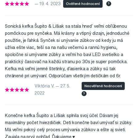
— 19. 4. 2023
Ověřené hodnocení
?
Sonická kefka Šupito & Lišiak sa stala hneď veľmi obľúbenou
pomôckou pre synčeka. Má krásny a vtipný dizajn, jednoduché
použitie, je ľahká. Synček si unývanie zúbkov od kedy ju má
užíva ešte viac, teší sa na našu večernú a rannú hygienu,
spoločne si umývame zúbky a veľmi ho baví LED svetielko a
praktický časovač na každú stranu po 30s je super pomôcka.
Kefka má veľmi jemné štetinky, ďasienka a zúbky sú tak
chránené pri umývaní. Odporúčam všetkým detičkám od 6r.
Viktória V. — 27. 5.
Neověřené hodnocení
2022
?
Konečne kefka Šupito a Lišiak splnila svoj účel. Dávam jej
maximálny počet hviezdičiek. Deti konečne baví umývať si zúbky.
Má veľmi pekný celý proces umývania zúbkov a ešte aj svieti.
Zaujala na prvý pohľad. Ďakujeme ♥️