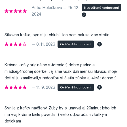
Petra Holečková — 25. 12.
Neověřené hodnocení
2024
?
Sikovna kefka, syn si ju oblubil, len som cakala viac stetin.
— 8. 11. 2023
Ověřené hodnocení
?
Krásne kefky,originálne svietenie :) dobre padne aj
mladšej,4ročnej dcérke. Jej sme však dali menšiu hlavicu. moje
deti si ju zamilovali,s radosťou si čistia zúbky aj 4krát denne :)
— 11. 9. 2023
Ověřené hodnocení
?
Syn je z kefky nadšený. Zuby by si umyval aj 20minut lebo ich
ma vraj krásne biele povedal :) vrelo odporúčam všetkým
detickam