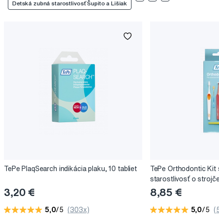
Detská zubná starostlivosť Šupito a Lišiak
TePe PlaqSearch indikácia plaku, 10 tabliet
TePe Orthodontic Kit 
starostlivosť o strojč
3,20 €
8,85 €
5,0
/5
(303x)
5,0
/5
(