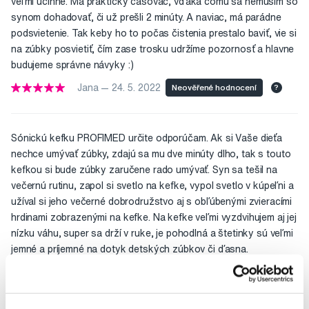
veľmi účinné. Má praktický časovač, vďaka čomu sa nemusím so
synom dohadovať, či už prešli 2 minúty. A naviac, má parádne
podsvietenie. Tak keby ho to počas čistenia prestalo baviť, vie si
na zúbky posvietiť, čím zase trosku udržíme pozornosť a hlavne
budujeme správne návyky :)
Jana — 24. 5. 2022
Neověřené hodnocení
?
Sónickú kefku PROFIMED určite odporúčam. Ak si Vaše dieťa
nechce umývať zúbky, zdajú sa mu dve minúty dlho, tak s touto
kefkou si bude zúbky zaručene rado umývať. Syn sa tešil na
večernú rutinu, zapol si svetlo na kefke, vypol svetlo v kúpeľni a
užíval si jeho večerné dobrodružstvo aj s obľúbenými zvieracími
hrdinami zobrazenými na kefke. Na kefke veľmi vyzdvihujem aj jej
nízku váhu, super sa drží v ruke, je pohodlná a štetinky sú veľmi
jemné a príjemné na dotyk detských zúbkov či ďasna.
Kika — 23. 5. 2022
Neověřené hodnocení
?