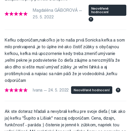
Neověřené
Magdaléna GÁBOROVÁ —
hodnocení
25. 5. 2022
?
Kefku odporúčam,nakoľko je to naša prvá Sonicka kefka a som
milo prekvapená ,je to úplne iné ako čistiť zúbky s obyčajnou
kefkou, kefka má upozornenie kedy treba zmeniť umývanie
,veľmi pekne je podsvietenie čo dieťa záujme a nerozmýšľa že
ako dlho si ešte musí umývať zúbky ,je veľmi ľahká a aj
protišmyková a najviac sa nám páči že je vodeodolná ,kefku
odporúčam
Ivana — 24. 5. 2022
Neověřené hodnocení
?
Ak ste doteraz hľadali a nevybrali kefku pre svoje dieťa ( tak ako
ja) kefku "Šupito a Lišiak" naozaj odporúčam. Cena, dizajn,
funkčnosť - paráda :) čistenie je jemné k zúbkom, napriek tou