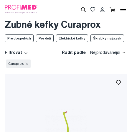
Zubné kefky Curaprox
Pre dospelých
Pre deti
Elektrické kefky
Škrabky na jazyk
Filtrovat
Řadit podle:
Nejprodávanější
Curaprox