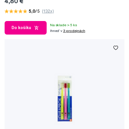
4,80 €
5,0
/5
(132x)
Na sklade > 5 ks
Do košíku
Ihneď v
3 prodejnách