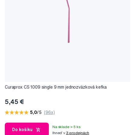
Curaprox CS 1009 single 9 mm jednozväzková kefka
5,45 €
5,0
/5
(96x)
Na sklade > 5 ks
Do košíku
Ihneď v
3 prodejnách