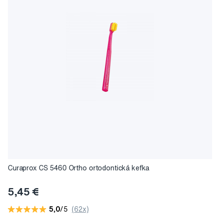
Curaprox CS 5460 Ortho ortodontická kefka
5,45 €
5,0
/5
(62x)