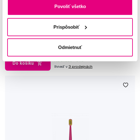
Povoliť všetko
Curaprox kefka Family Pack 1560 soft 3 kusy
Prispôsobiť
13,80 €
5,0
/5
(112x)
Odmietnuť
Na sklade > 5 ks
Do košíku
Ihneď v
3 prodejnách