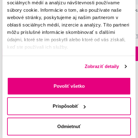
sociálnych médií a analýzu návštevnosti používame
súbory cookie. Informácie o tom, ako používate naše
TePe Kids x-soft, výhodné balenie 3+1
TePe Kids soft, dets
zadarmo
webové stránky, poskytujeme aj našim partnerom v
7,20 €
2,80 €
oblasti sociálnych médií, inzercie a analýzy. Títo partneri
môžu príslušné informácie skombinovať s ďalšími
5,0
/5
(232x)
5,0
/5
(
údajmi, ktoré ste im poskytli alebo ktoré od vás získali,
keď ste používali ich služby.
Na sklade > 5 ks
Do košíku
Do košíku
Ihneď v
3 prodejnách
Zobraziť detaily
Potřebujete poradit?
Povoliť všetko
Prispôsobiť
Napište našim odborníkům
Odmietnuť