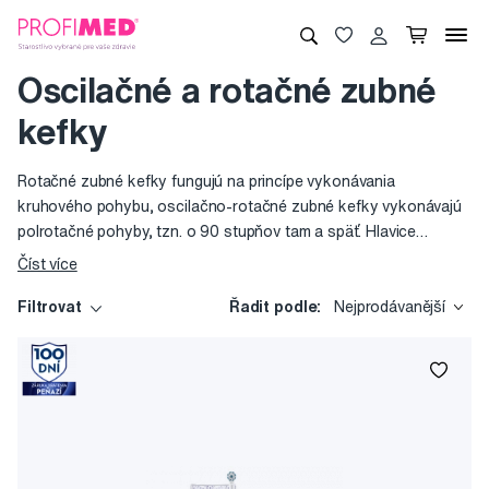
Oscilačné a rotačné zubné
kefky
Rotačné zubné kefky fungujú na princípe vykonávania
kruhového pohybu, oscilačno-rotačné zubné kefky vykonávajú
polrotačné pohyby, tzn. o 90 stupňov tam a späť. Hlavice
rotačných a oscilačných kefiek majú kruhový tvar. V
Číst více
odstraňovaní zubného plaku podľa štúdií o niečo vynikajú nad
sonickými kefkami, avšak k ďasnám sú menej šetrné, preto by
Filtrovat
Řadit podle:
Nejprodávanější
ich mali používať len osoby s normálnou citlivosťou zubov a
ďasien.