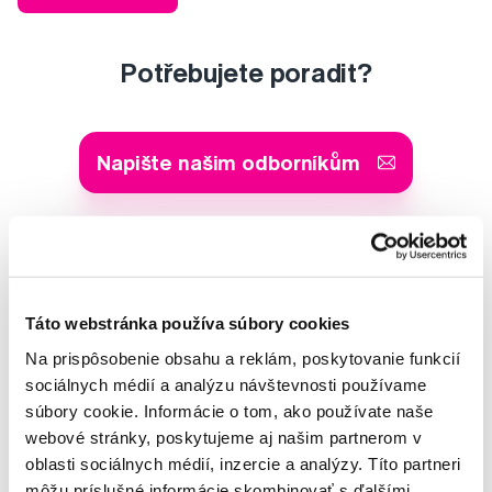
Potřebujete poradit?
Napište našim odborníkům
MUDr. Alena Krugová
Táto webstránka používa súbory cookies
odborná konzultácia dentálnej
starostlivosti
Na prispôsobenie obsahu a reklám, poskytovanie funkcií
sociálnych médií a analýzu návštevnosti používame
Lucie Vokůrková
súbory cookie. Informácie o tom, ako používate naše
odborná konzultácia dentálnej
webové stránky, poskytujeme aj našim partnerom v
starostlivosti
oblasti sociálnych médií, inzercie a analýzy. Títo partneri
môžu príslušné informácie skombinovať s ďalšími