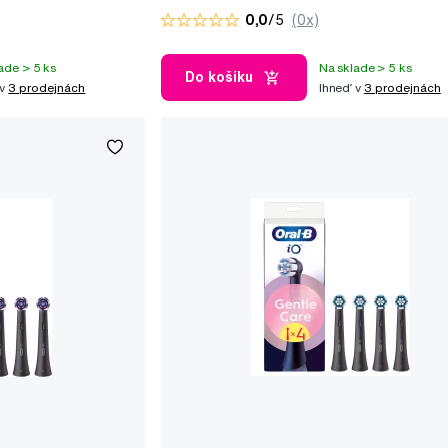
0,0
/5
(0x)
ade > 5 ks
Na sklade > 5 ks
Do košíku
 v
3 prodejnách
Ihneď v
3 prodejnách