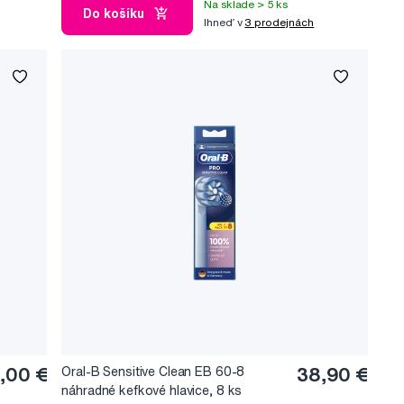
Na sklade > 5 ks
Do košíku
Ihneď v
3 prodejnách
,00 €
Oral-B Sensitive Clean EB 60-8
38,90 €
náhradné kefkové hlavice, 8 ks