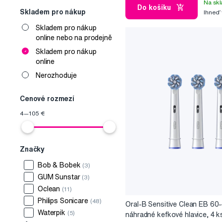
Na skl
Do košíku
Skladem pro nákup
Ihneď
Skladem pro nákup
online nebo na prodejně
Skladem pro nákup
online
Nerozhoduje
Cenové rozmezí
4
—
105
€
Značky
Bob & Bobek
(3)
GUM Sunstar
(3)
Oclean
(11)
Philips Sonicare
(48)
Oral-B Sensitive Clean EB 60
Waterpik
(5)
náhradné kefkové hlavice, 4 k