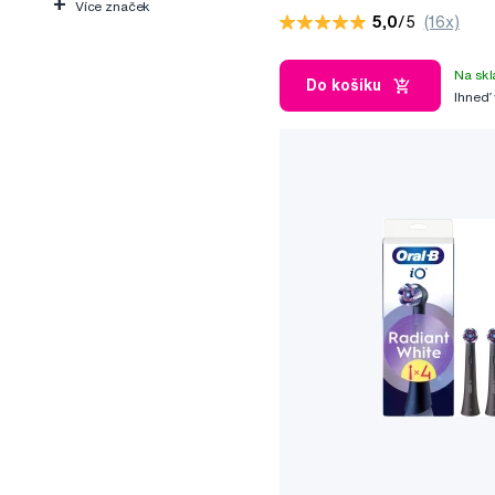
+
Více značek
5,0
/5
(16x)
Na skl
Do košíku
Ihneď