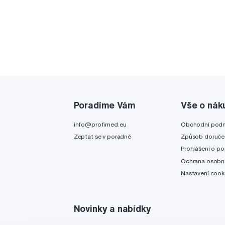
Poradíme Vám
Vše o nák
info@profimed.eu
Obchodní pod
Zeptat se v poradně
Způsob doruče
Prohlášení o po
Ochrana osobní
Nastavení cook
Novinky a nabídky