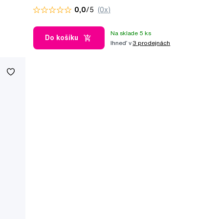
0,0
/5
(0x)
Na sklade 5 ks
Do košíku
Ihneď v
3 prodejnách