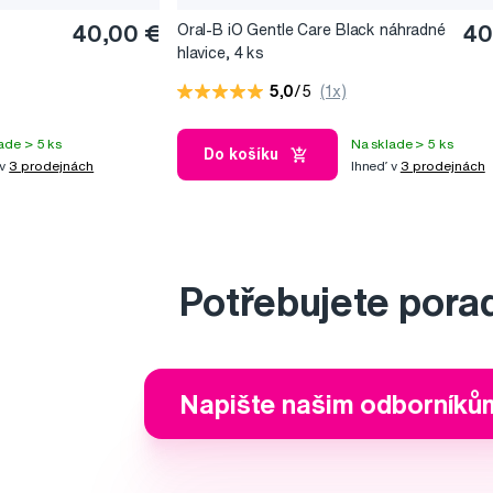
40,00 €
Oral-B iO Gentle Care Black náhradné
40
hlavice, 4 ks
5,0
/5
(1x)
ade > 5 ks
Na sklade > 5 ks
Do košíku
 v
3 prodejnách
Ihneď v
3 prodejnách
Potřebujete pora
Napište našim odborníků