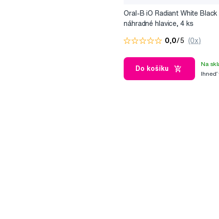
Oral-B iO Radiant White Black
náhradné hlavice, 4 ks
0,0
/5
(0x)
Na skl
Do košíku
Ihneď