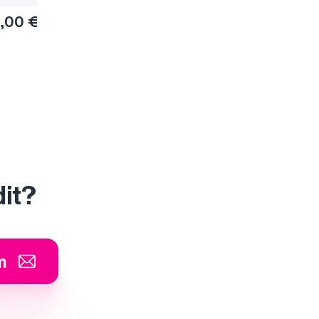
,00 €
dit?
m