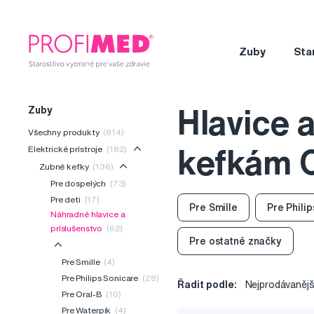
Zuby
Sta
Zuby
Hlavice 
Všechny produkty
(814)
Elektrické prístroje
(182)
kefkám O
Zubné kefky
(136)
Pre dospelých
(73)
Pre deti
(17)
Pre Smille
Pre Phili
Náhradné hlavice a
príslušenstvo
(62)
Pre ostatné značky
Pre Smille
(4)
Pre Philips Sonicare
(28)
Řadit podle:
Nejprodávanějš
Pre Oral-B
(10)
Pre Waterpik
(4)