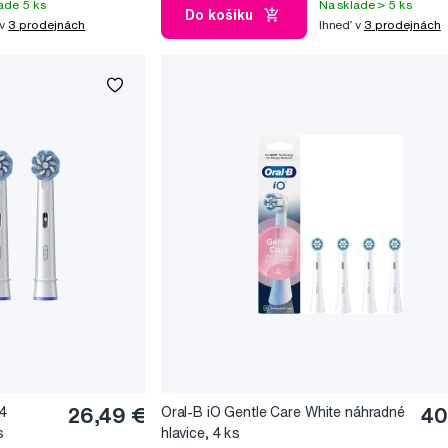
ade 5 ks
Na sklade > 5 ks
Do košíku
 v
3 prodejnách
Ihneď v
3 prodejnách
-4
26,49 €
Oral-B iO Gentle Care White náhradné
40
s
hlavice, 4 ks