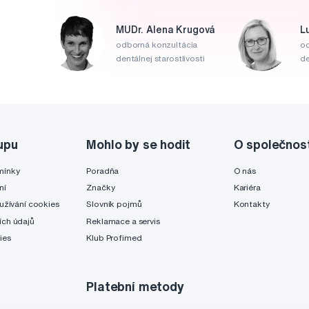
MUDr. Alena Krugová
L
odborná konzultácia
od
dentálnej starostlivosti
de
upu
Mohlo by se hodit
O společnos
mínky
Poradňa
O nás
ní
Značky
Kariéra
užívání cookies
Slovník pojmů
Kontakty
ch údajů
Reklamace a servis
ies
Klub Profimed
Platební metody