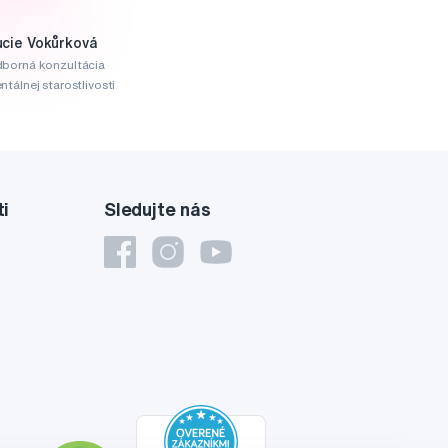
ucie Vokůrková
borná konzultácia
ntálnej starostlivosti
ti
Sledujte nás