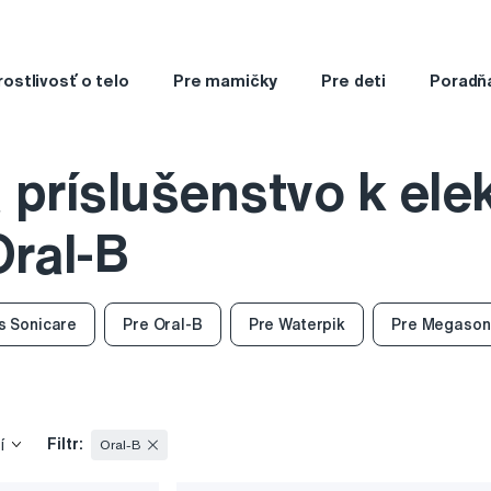
rostlivosť o telo
Pre mamičky
Pre deti
Poradň
a príslušenstvo k el
ral-B
ps Sonicare
Pre Oral-B
Pre Waterpik
Pre Megason
Filtr:
í
Oral-B