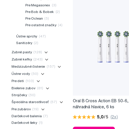
Pre Megasonex
(3)
Pre Bob & Bobek
(2)
Pre Oclean
(5)
Pre ostatné značky
(4)
Ústne sprchy
(47)
Sanitizéry
(2)
Zubné pasty
(128)
Zubné kefky
(243)
Medzizubné čistenie
(157)
Ústne vody
(50)
Pre deti
(103)
Bielenie zubov
(61)
Strojčeky
(50)
Oral B Cross Action EB 50-6,
Špeciálna starostlivosť
(57)
náhradná hlavice, 6 ks
Pre zubárov
(19)
Darčekové balenia
(7)
5,0
/5
(2x)
Darčekové šeky
(1)