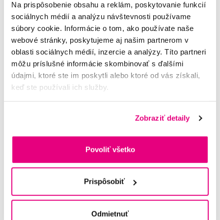
Na prispôsobenie obsahu a reklám, poskytovanie funkcií
sociálnych médií a analýzu návštevnosti používame
súbory cookie. Informácie o tom, ako používate naše
webové stránky, poskytujeme aj našim partnerom v
oblasti sociálnych médií, inzercie a analýzy. Títo partneri
Tebodont gél, 18 ml
môžu príslušné informácie skombinovať s ďalšími
údajmi, ktoré ste im poskytli alebo ktoré od vás získali,
7,90 €
keď ste používali ich služby.
5,0
/5
(120x)
Zobraziť detaily
Na sklade > 5 ks
Do košíku
Ihneď v
3 prodejnách
Povoliť všetko
Potřebujete poradit?
Prispôsobiť
Napište našim odborníkům
Odmietnuť