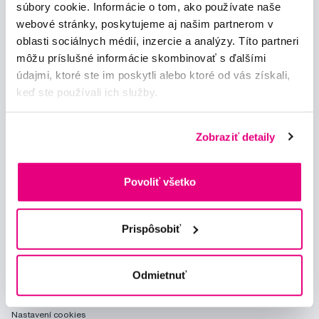
súbory cookie. Informácie o tom, ako používate naše
webové stránky, poskytujeme aj našim partnerom v
Chci dostávat informace o novinkách a akčních nabídkách
oblasti sociálnych médií, inzercie a analýzy. Títo partneri
a souhlasím se
zpracováním osobních údajů
pro tyto účely.
môžu príslušné informácie skombinovať s ďalšími
údajmi, ktoré ste im poskytli alebo ktoré od vás získali,
keď ste používali ich služby.
Zobraziť detaily
Poradíme Vám
info@profimed.eu
Povoliť všetko
Zeptat se v poradně
Vše o nákupu
Prispôsobiť
Obchodní podmínky
Způsob doručení
Odmietnuť
Prohlášení o používání cookies
Ochrana osobních údajů
Nastavení cookies