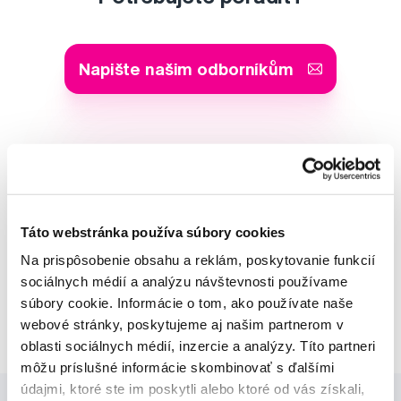
Napište našim odborníkům
MUDr. Alena Krugová
odborná konzultácia dentálnej
starostlivosti
Táto webstránka používa súbory cookies
Na prispôsobenie obsahu a reklám, poskytovanie funkcií
Lucie Vokůrková
sociálnych médií a analýzu návštevnosti používame
odborná konzultácia dentálnej
súbory cookie. Informácie o tom, ako používate naše
starostlivosti
webové stránky, poskytujeme aj našim partnerom v
oblasti sociálnych médií, inzercie a analýzy. Títo partneri
môžu príslušné informácie skombinovať s ďalšími
údajmi, ktoré ste im poskytli alebo ktoré od vás získali,