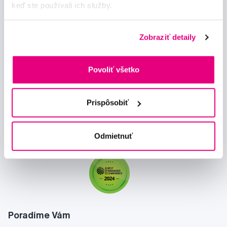
keď ste používali ich služby.
Zobraziť detaily
Novinky a nabídky
Povoliť všetko
Odebírat
Prispôsobiť
Chci dostávat informace o novinkách a akčních nabídkách
Odmietnuť
a souhlasím se
zpracováním osobních údajů
pro tyto účely.
Poradíme Vám