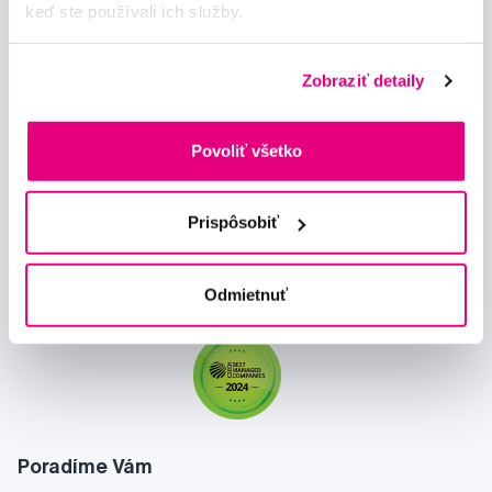
keď ste používali ich služby.
Zobraziť detaily
Novinky a nabídky
Povoliť všetko
Odebírat
Prispôsobiť
Chci dostávat informace o novinkách a akčních nabídkách
Odmietnuť
a souhlasím se
zpracováním osobních údajů
pro tyto účely.
Poradíme Vám