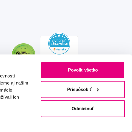
Povoliť všetko
evnosti
jeme aj našim
Prispôsobiť
rmácie
žívali ich
Vytvořeno s láskou
IZON
+
2FRESH
Odmietnuť