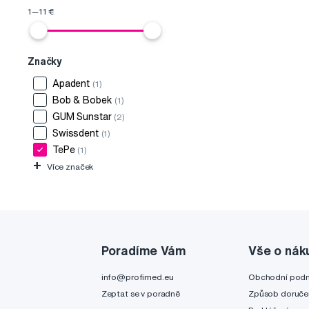
1
—
11
€
Značky
Apadent
(1)
Bob & Bobek
(1)
GUM Sunstar
(2)
Swissdent
(1)
TePe
(1)
+
Více značek
Poradíme Vám
Vše o nák
info@profimed.eu
Obchodní pod
Zeptat se v poradně
Způsob doruče