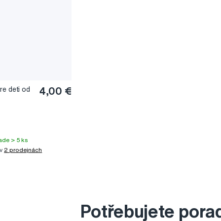
re deti od
4,00 €
ade > 5 ks
 v
2 prodejnách
Potřebujete pora