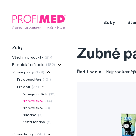
Zuby
Sta
Zuby
Zubné pa
Všechny produkty
(814)
Elektrické prístroje
(182)
Řadit podle:
Nejprodávanějš
Zubné pasty
(128)
Pre dospelých
(101)
Pre deti
(27)
Pre najmenších
(12)
Pre školákov
(14)
Pre školákov
(8)
Prírodné
(3)
Bez fluoridov
(2)
Zubné kefky
(243)