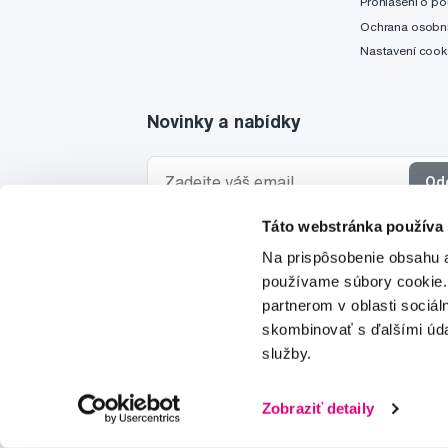
Prohlášení o po
Ochrana osobní
Nastavení cook
Novinky a nabídky
Od
Táto webstránka používa
Chci dostávat informace o novinkách a akčních
Na prispôsobenie obsahu a
a souhlasím se
zpracováním osobních údajů
pro 
používame súbory cookie.
partnerom v oblasti sociál
skombinovať s ďalšími údaj
služby.
© 1997-2026
Zobraziť detaily