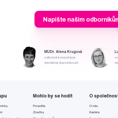
Napište našim odborníků
MUDr. Alena Krugová
L
odborná konzultácia
od
dentálnej starostlivosti
de
upu
Mohlo by se hodit
O společnos
mínky
Poradňa
O nás
ní
Značky
Kariéra