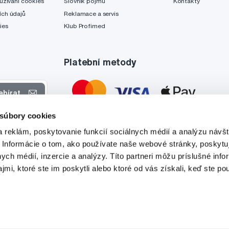
užívání cookies
Slovník pojmů
Kontakty
ch údajů
Reklamace a servis
ies
Klub Profimed
Platební metody
ebírat
 súbory cookies
 nabídkách
 reklám, poskytovanie funkcií sociálnych médií a analýzu návšt
tyto účely.
 Informácie o tom, ako používate naše webové stránky, poskytu
nych médií, inzercie a analýzy. Títo partneri môžu príslušné info
mi, ktoré ste im poskytli alebo ktoré od vás získali, keď ste pou
Tato stránka je chráněna službou reCAPTCHA a platí zde
Zásady ochrany soukromí
a
Podmínky služby
společnosti Google.