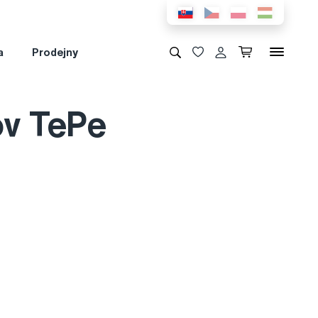
a
Prodejny
ov TePe