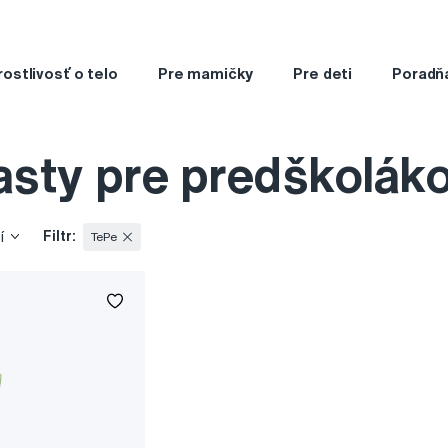
rostlivosť o telo
Pre mamičky
Pre deti
Poradň
sty pre predškolák
Filtr:
í
TePe