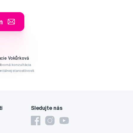
m
ucie Vokůrková
borná konzultácia
ntálnej starostlivosti
ti
Sledujte nás