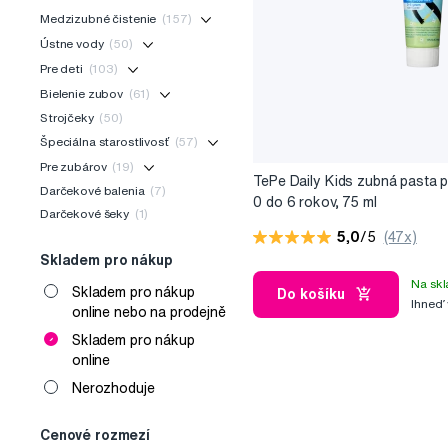
Medzizubné čistenie
(157)
Ústne vody
(50)
Pre deti
(103)
Bielenie zubov
(61)
Strojčeky
(50)
Špeciálna starostlivosť
(57)
Pre zubárov
(19)
TePe Daily Kids zubná pasta p
Darčekové balenia
(7)
0 do 6 rokov, 75 ml
Darčekové šeky
(1)
5,0
/5
(47x)
Skladem pro nákup
Na skl
Skladem pro nákup
Do košíku
Ihneď
online nebo na prodejně
Skladem pro nákup
online
Nerozhoduje
Cenové rozmezí