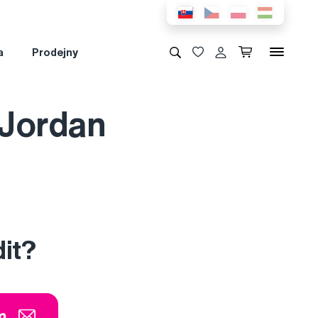
a
Prodejny
 Jordan
dit?
m