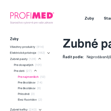
Zuby
Sta
Zuby
Zubné pa
Všechny produkty
(814)
Elektrické prístroje
(182)
Řadit podle:
Nejprodávanějš
Zubné pasty
(128)
Pre dospelých
(101)
Pre deti
(27)
Pre najmenších
(12)
Pre školákov
(14)
Pre školákov
(8)
Prírodné
(3)
Bez fluoridov
(2)
Zubné kefky
(243)