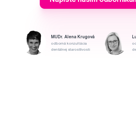
MUDr. Alena Krugová
L
odborná konzultácia
od
dentálnej starostlivosti
de