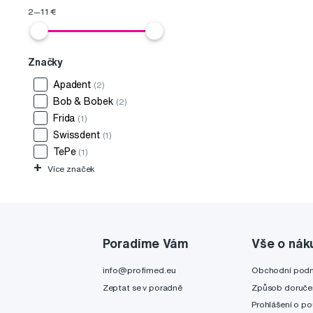
2
—
11
€
Značky
Apadent
(2)
Bob & Bobek
(2)
Frida
(1)
Swissdent
(1)
TePe
(1)
+
Více značek
Poradíme Vám
Vše o nák
info@profimed.eu
Obchodní pod
Zeptat se v poradně
Způsob doruče
Prohlášení o po