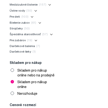
Medzizubné čistenie
(157)
Ústne vody
(50)
Pre deti
(103)
Bielenie zubov
(61)
Strojčeky
(50)
Špeciálna starostlivosť
(57)
Pre zubárov
(19)
Darčekové balenia
(7)
Darčekové šeky
(1)
Skladem pro nákup
Skladem pro nákup
online nebo na prodejně
Skladem pro nákup
online
Nerozhoduje
Cenové rozmezí