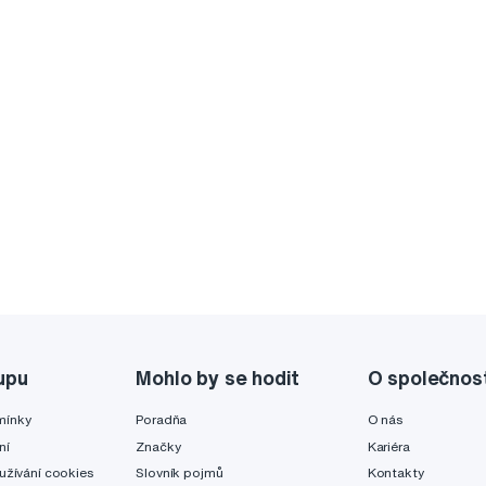
upu
Mohlo by se hodit
O společnos
mínky
Poradňa
O nás
ní
Značky
Kariéra
užívání cookies
Slovník pojmů
Kontakty