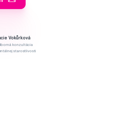
ucie Vokůrková
borná konzultácia
ntálnej starostlivosti