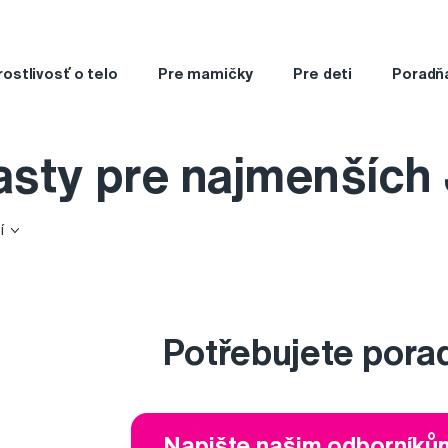
rostlivosť o telo
Pre mamičky
Pre deti
Poradň
sty pre najmenších
í
Potřebujete pora
Napište našim odborníků