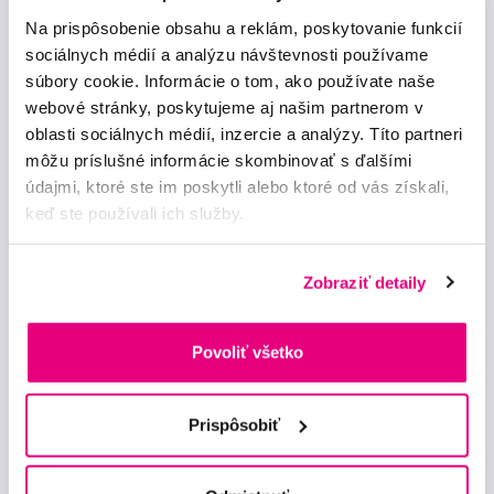
Na prispôsobenie obsahu a reklám, poskytovanie funkcií
Novinky a nabídky
sociálnych médií a analýzu návštevnosti používame
súbory cookie. Informácie o tom, ako používate naše
webové stránky, poskytujeme aj našim partnerom v
Odebírat
oblasti sociálnych médií, inzercie a analýzy. Títo partneri
môžu príslušné informácie skombinovať s ďalšími
Chci dostávat informace o novinkách a akčních nabídkách
údajmi, ktoré ste im poskytli alebo ktoré od vás získali,
a souhlasím se
zpracováním osobních údajů
pro tyto účely.
keď ste používali ich služby.
Zobraziť detaily
Povoliť všetko
Poradíme Vám
info@profimed.eu
Prispôsobiť
Zeptat se v poradně
Vše o nákupu