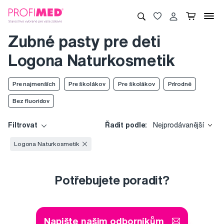
Zubné pasty pre deti
Logona Naturkosmetik
Pre najmenších
Pre školákov
Pre školákov
Prírodné
Bez fluoridov
Filtrovat
Řadit podle:
Nejprodávanější
Logona Naturkosmetik
Potřebujete poradit?
Napište našim odborníkům