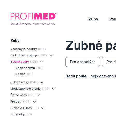
Zuby
Sta
Zuby
Zubné p
Všechny produkty
(814)
Elektrické prístroje
(182)
Zubné pasty
(128)
Pre dospelých
Pre d
Pre dospelých
(101)
Pre deti
(27)
Řadit podle:
Nejprodávanějš
Zubné kefky
(243)
Medzizubné čistenie
(157)
Ústne vody
(50)
Pre deti
(103)
Bielenie zubov
(61)
Strojčeky
(50)