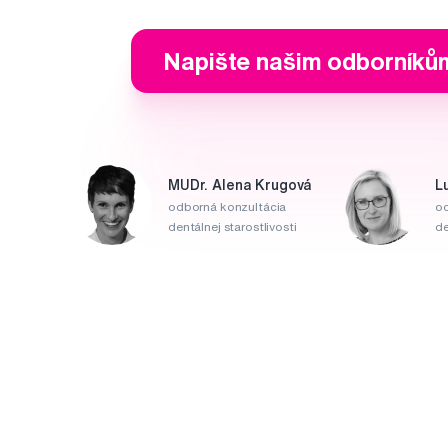
Napište našim odborníků
MUDr. Alena Krugová
L
odborná konzultácia
od
dentálnej starostlivosti
de