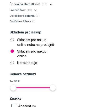
Špeciálna starostlivosť
(57)
Pre zubárov
(19)
Darčekové balenia
(7)
Darčekové šeky
(1)
Skladem pro nákup
Skladem pro nákup
online nebo na prodejně
Skladem pro nákup
online
Nerozhoduje
Cenové rozmezí
1
—
28
€
Značky
Apadent
(5)