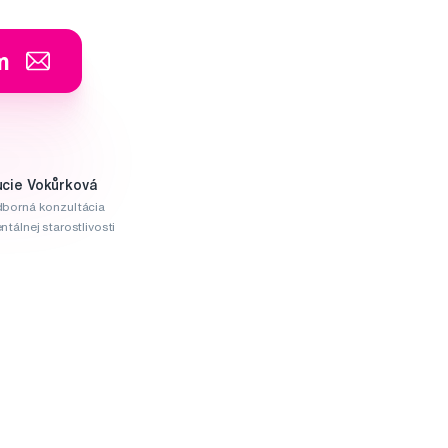
m
ucie Vokůrková
borná konzultácia
ntálnej starostlivosti