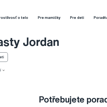
rostlivosť o telo
Pre mamičky
Pre deti
Poradň
asty Jordan
eti
í
Potřebujete pora