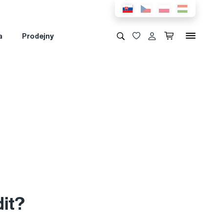
a
Prodejny
dit?