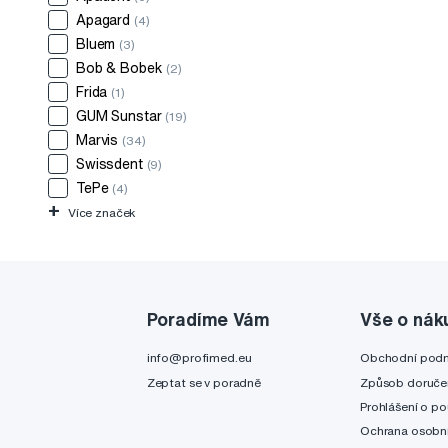
Apagard
(4)
Bluem
(3)
Bob & Bobek
(2)
Frida
(1)
GUM Sunstar
(19)
Marvis
(34)
Swissdent
(9)
TePe
(4)
+
Více značek
Poradíme Vám
Vše o nák
info@profimed.eu
Obchodní pod
Zeptat se v poradně
Způsob doruče
Prohlášení o po
Ochrana osobní