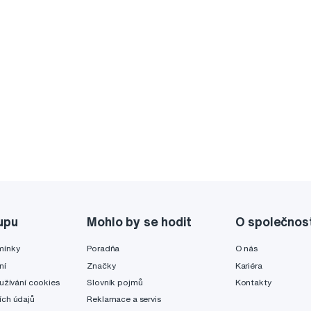
upu
Mohlo by se hodit
O společnos
mínky
Poradňa
O nás
ní
Značky
Kariéra
užívání cookies
Slovník pojmů
Kontakty
ch údajů
Reklamace a servis