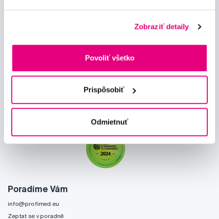
Zobraziť detaily
Novinky a nabídky
Povoliť všetko
Odebírat
Prispôsobiť
Chci dostávat informace o novinkách a akčních nabídkách
a souhlasím se
zpracováním osobních údajů
pro tyto účely.
Odmietnuť
Poradíme Vám
info@profimed.eu
Zeptat se v poradně