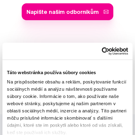
Napište našim odborníkům
MUDr. Alena Krugová
odborná konzultácia dentálnej
starostlivosti
Táto webstránka používa súbory cookies
Lucie Vokůrková
Na prispôsobenie obsahu a reklám, poskytovanie funkcií
odborná konzultácia dentálnej
sociálnych médií a analýzu návštevnosti používame
starostlivosti
súbory cookie. Informácie o tom, ako používate naše
webové stránky, poskytujeme aj našim partnerom v
oblasti sociálnych médií, inzercie a analýzy. Títo partneri
môžu príslušné informácie skombinovať s ďalšími
údajmi, ktoré ste im poskytli alebo ktoré od vás získali,
keď ste používali ich služby.