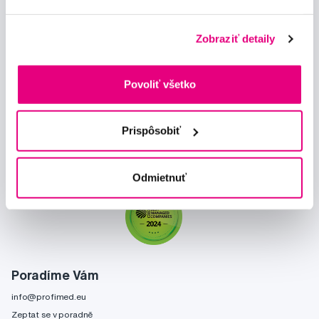
Zobraziť detaily
Novinky a nabídky
Povoliť všetko
Odebírat
Prispôsobiť
Chci dostávat informace o novinkách a akčních nabídkách
a souhlasím se
zpracováním osobních údajů
pro tyto účely.
Odmietnuť
Poradíme Vám
info@profimed.eu
Zeptat se v poradně