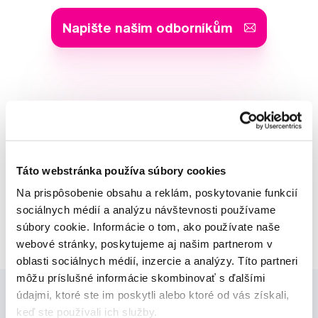
Napište našim odborníkům
MUDr. Alena Krugová
odborná konzultácia dentálnej
starostlivosti
Táto webstránka používa súbory cookies
Lucie Vokůrková
Na prispôsobenie obsahu a reklám, poskytovanie funkcií
odborná konzultácia dentálnej
sociálnych médií a analýzu návštevnosti používame
starostlivosti
súbory cookie. Informácie o tom, ako používate naše
webové stránky, poskytujeme aj našim partnerom v
oblasti sociálnych médií, inzercie a analýzy. Títo partneri
môžu príslušné informácie skombinovať s ďalšími
údajmi, ktoré ste im poskytli alebo ktoré od vás získali,
keď ste používali ich služby.