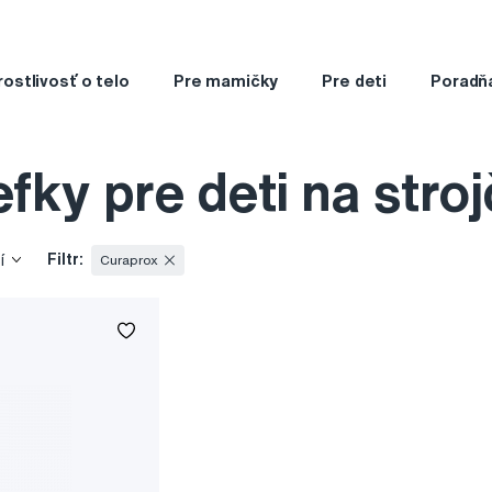
rostlivosť o telo
Pre mamičky
Pre deti
Poradň
fky pre deti na stro
Filtr:
í
Curaprox