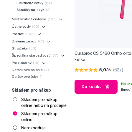
Elektrické kefky
(84)
Škrabky na jazyk
(5)
Medzizubné čistenie
(157)
Ústne vody
(50)
Pre deti
(103)
Bielenie zubov
(61)
Strojčeky
(50)
Curaprox CS 5460 Ortho orto
Špeciálna starostlivosť
(57)
kefka
Pre zubárov
(19)
5,0
/5
(62x)
Darčekové balenia
(7)
Darčekové šeky
(1)
Na skl
Do košíku
Ihneď
Skladem pro nákup
Skladem pro nákup
online nebo na prodejně
Skladem pro nákup
online
Nerozhoduje