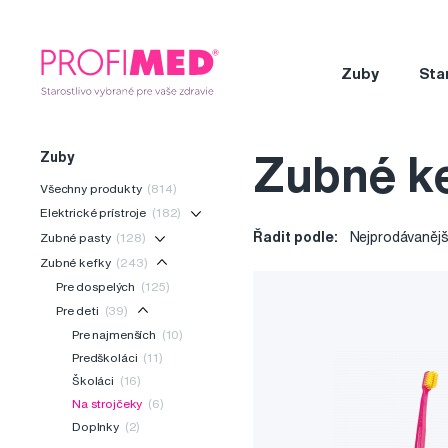
Zuby
Sta
Zuby
Zubné ke
Všechny produkty
(814)
Elektrické prístroje
(182)
Řadit podle:
Nejprodávanějš
Zubné pasty
(128)
Zubné kefky
(243)
Pre dospelých
(125)
Pre deti
(39)
Pre najmenších
(10)
Predškoláci
(11)
Školáci
(16)
Na strojčeky
(6)
Doplnky
(2)