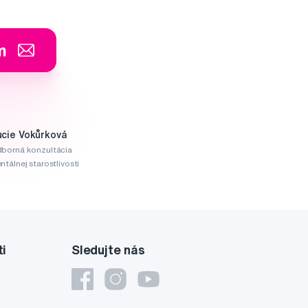
m
ucie Vokůrková
borná konzultácia
ntálnej starostlivosti
ti
Sledujte nás