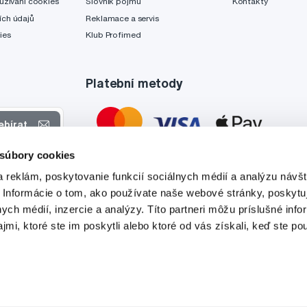
užívání cookies
Slovník pojmů
Kontakty
ch údajů
Reklamace a servis
ies
Klub Profimed
Platební metody
ebírat
 súbory cookies
 nabídkách
 reklám, poskytovanie funkcií sociálnych médií a analýzu návšt
tyto účely.
 Informácie o tom, ako používate naše webové stránky, poskytu
nych médií, inzercie a analýzy. Títo partneri môžu príslušné info
mi, ktoré ste im poskytli alebo ktoré od vás získali, keď ste pou
Tato stránka je chráněna službou reCAPTCHA a platí zde
Zásady ochrany soukromí
a
Podmínky služby
společnosti Google.