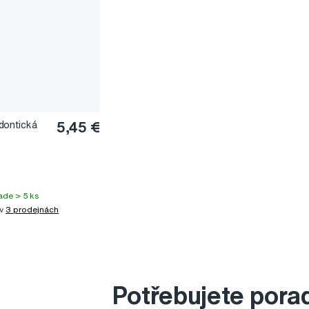
dontická
5,45 €
ade > 5 ks
 v
3 prodejnách
Potřebujete pora