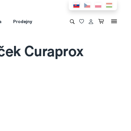
a
Prodejny
jček Curaprox