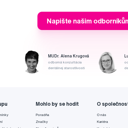
Napište našim odborníků
MUDr. Alena Krugová
L
odborná konzultácia
od
dentálnej starostlivosti
de
upu
Mohlo by se hodit
O společnos
mínky
Poradňa
O nás
ní
Značky
Kariéra