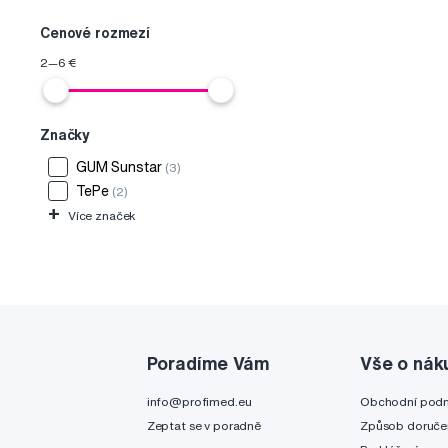
Cenové rozmezí
2
—
6
€
Značky
GUM Sunstar
(3)
TePe
(2)
+
Více značek
Poradíme Vám
Vše o nák
info@profimed.eu
Obchodní pod
Zeptat se v poradně
Způsob doruče