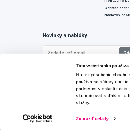
Prohlášení o po
Ochrana osobní
Nastavení cook
Novinky a nabídky
Od
Táto webstránka používa
Chci dostávat informace o novinkách a akčních
Na prispôsobenie obsahu a
a souhlasím se
zpracováním osobních údajů
pro 
používame súbory cookie.
partnerom v oblasti sociál
skombinovať s ďalšími údaj
služby.
© 1997-2026
Zobraziť detaily