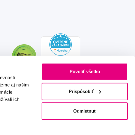
Povoliť všetko
evnosti
jeme aj našim
Prispôsobiť
rmácie
žívali ich
Vytvořeno s láskou
IZON
+
2FRESH
Odmietnuť