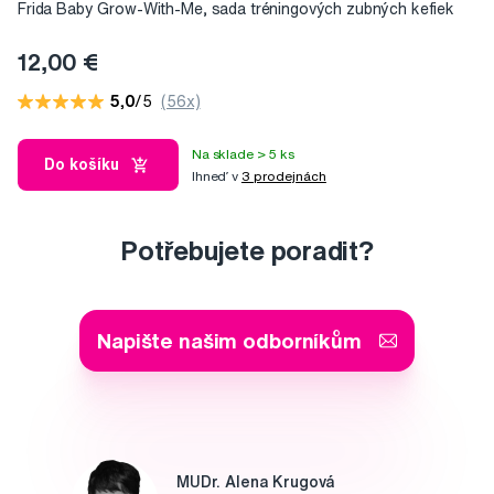
Frida Baby Grow-With-Me, sada tréningových zubných kefiek
12,00 €
5,0
/5
(56x)
Na sklade > 5 ks
Do košíku
Ihneď v
3 prodejnách
Potřebujete poradit?
Napište našim odborníkům
MUDr. Alena Krugová