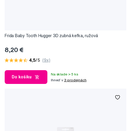
Frida Baby Tooth Hugger 3D zubná kefka, ružová
8,20 €
4,5
/5
(9x)
Na sklade > 5 ks
Do košíku
Ihneď v
3 prodejnách