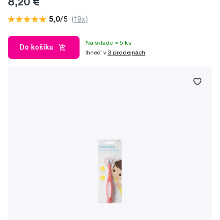
8,20 €
5,0
/5
(19x)
Na sklade > 5 ks
Do košíku
Ihneď v
3 prodejnách