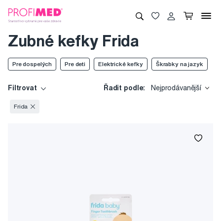
Zubné kefky Frida
Pre dospelých
Pre deti
Elektrické kefky
Škrabky na jazyk
Filtrovat
Řadit podle:
Nejprodávanější
Frida