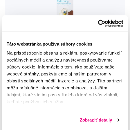
Táto webstránka používa súbory cookies
Na prispôsobenie obsahu a reklám, poskytovanie funkcií
sociálnych médií a analýzu návštevnosti používame
súbory cookie. Informácie o tom, ako používate naše
webové stránky, poskytujeme aj našim partnerom v
oblasti sociálnych médií, inzercie a analýzy. Títo partneri
Frida Baby Tooth Hugger 3D zubná kefka, žltá
môžu príslušné informácie skombinovať s ďalšími
údajmi, ktoré ste im poskytli alebo ktoré od vás získali,
8,20 €
keď ste používali ich služby.
5,0
/5
(71x)
Zobraziť detaily
Na sklade > 5 ks
Do košíku
Ihneď v
3 prodejnách