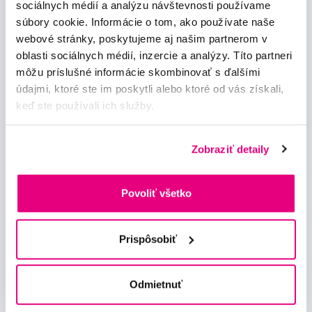
sociálnych médií a analýzu návštevnosti používame
Odebírat
súbory cookie. Informácie o tom, ako používate naše
webové stránky, poskytujeme aj našim partnerom v
oblasti sociálnych médií, inzercie a analýzy. Títo partneri
Chci dostávat informace o novinkách a akčních nabídkách
a souhlasím se
zpracováním osobních údajů
pro tyto účely.
môžu príslušné informácie skombinovať s ďalšími
údajmi, ktoré ste im poskytli alebo ktoré od vás získali,
keď ste používali ich služby.
Zobraziť detaily
Poradíme Vám
Povoliť všetko
info@profimed.eu
Zeptat se v poradně
Prispôsobiť
Vše o nákupu
Obchodní podmínky
Odmietnuť
Způsob doručení
Prohlášení o používání cookies