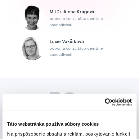
MUDr. Alena Krugová
odborná konzultácia dentálnej
starostlivosti
Lucie Vokůrková
odborná konzultácia dentálnej
starostlivosti
Táto webstránka používa súbory cookies
Novinky a nabídky
Na prispôsobenie obsahu a reklám, poskytovanie funkcií