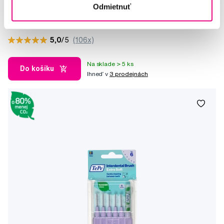
Odmietnuť
veľkostí
5,65 €
5,0
/5
(106x)
Na sklade > 5 ks
Do košíku
Ihneď v
3 prodejnách