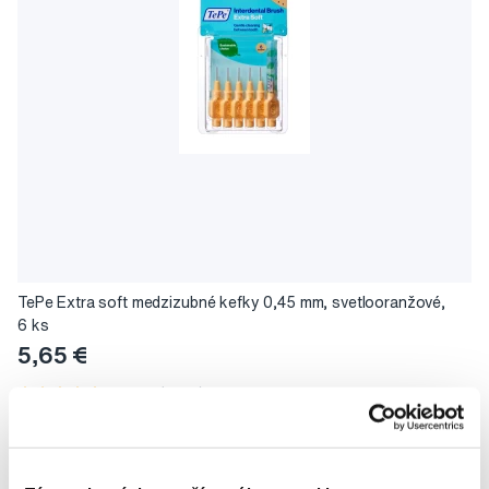
TePe Extra soft medzizubné kefky 0,45 mm, svetlooranžové,
6 ks
5,65 €
5,0
/5
(107x)
Na sklade > 5 ks
Do košíku
Ihneď v
3 prodejnách