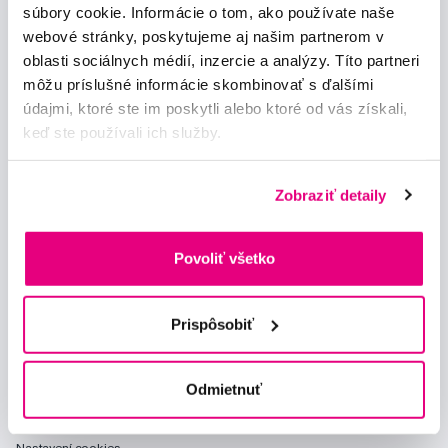
súbory cookie. Informácie o tom, ako používate naše
webové stránky, poskytujeme aj našim partnerom v
Chci dostávat informace o novinkách a akčních nabídkách
oblasti sociálnych médií, inzercie a analýzy. Títo partneri
a souhlasím se
zpracováním osobních údajů
pro tyto účely.
môžu príslušné informácie skombinovať s ďalšími
údajmi, ktoré ste im poskytli alebo ktoré od vás získali,
keď ste používali ich služby.
Zobraziť detaily
Poradíme Vám
info@profimed.eu
Povoliť všetko
Zeptat se v poradně
Vše o nákupu
Prispôsobiť
Obchodní podmínky
Způsob doručení
Odmietnuť
Prohlášení o používání cookies
Ochrana osobních údajů
Nastavení cookies