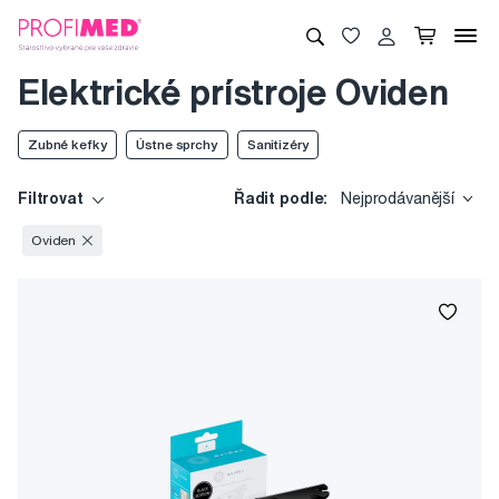
Elektrické prístroje Oviden
Zubné kefky
Ústne sprchy
Sanitizéry
Filtrovat
Řadit podle:
Nejprodávanější
Oviden