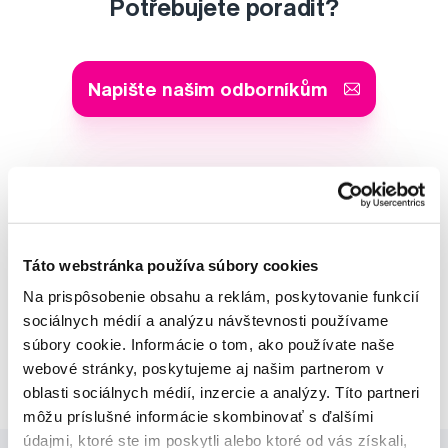
Potřebujete poradit?
Napište našim odborníkům
MUDr. Alena Krugová
odborná konzultácia dentálnej
starostlivosti
Táto webstránka používa súbory cookies
Na prispôsobenie obsahu a reklám, poskytovanie funkcií
Lucie Vokůrková
sociálnych médií a analýzu návštevnosti používame
odborná konzultácia dentálnej
súbory cookie. Informácie o tom, ako používate naše
starostlivosti
webové stránky, poskytujeme aj našim partnerom v
oblasti sociálnych médií, inzercie a analýzy. Títo partneri
môžu príslušné informácie skombinovať s ďalšími
údajmi, ktoré ste im poskytli alebo ktoré od vás získali,