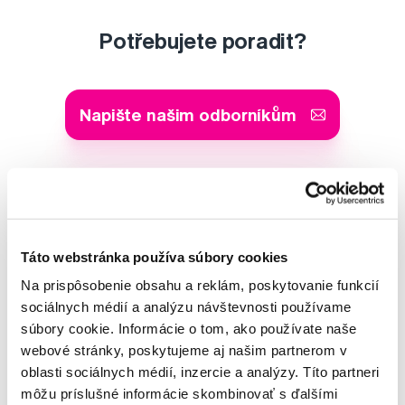
Potřebujete poradit?
Napište našim odborníkům
MUDr. Alena Krugová
odborná konzultácia dentálnej
Táto webstránka používa súbory cookies
starostlivosti
Na prispôsobenie obsahu a reklám, poskytovanie funkcií
sociálnych médií a analýzu návštevnosti používame
Lucie Vokůrková
súbory cookie. Informácie o tom, ako používate naše
odborná konzultácia dentálnej
webové stránky, poskytujeme aj našim partnerom v
starostlivosti
oblasti sociálnych médií, inzercie a analýzy. Títo partneri
môžu príslušné informácie skombinovať s ďalšími