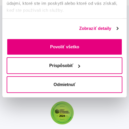
údajmi, ktoré ste im poskytli alebo ktoré od vás získali,
keď ste používali ich služby.
Zobraziť detaily
Povoliť všetko
Novinky a nabídky
Prispôsobiť
Odebírat
Odmietnuť
Chci dostávat informace o novinkách a akčních nabídkách
a souhlasím se
zpracováním osobních údajů
pro tyto účely.