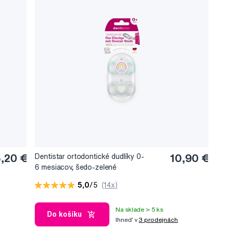
,20 €
Dentistar ortodontické dudlíky 0-
10,90 €
6 mesiacov, šedo-zelené
5,0
/5
(14x)
Na sklade > 5 ks
Do košíku
Ihneď v
3 prodejnách