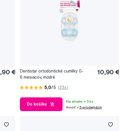
,90 €
Dentistar ortodontické cumlíky 0-
10,90 €
6 mesiacov, modré
5,0
/5
(23x)
Na sklade > 5 ks
Do košíku
Ihneď v
3 prodejnách