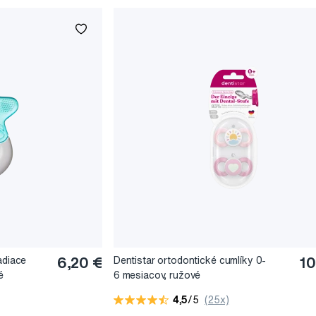
adiace
6,20 €
Dentistar ortodontické cumlíky 0-
10
é
6 mesiacov, ružové
4,5
/5
(25x)