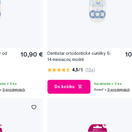
y od
10,90 €
Dentistar ortodontické cumlíky 6-
10
14 mesiacov, modré
4,5
/5
(15x)
ade > 5 ks
Na sklade > 5 ks
Do košíku
 v
3 prodejnách
Ihneď v
3 prodejnách