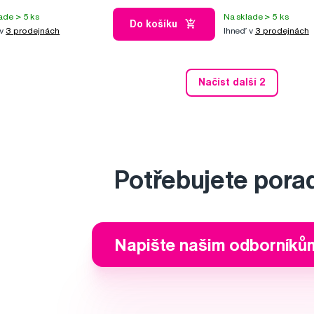
ade > 5 ks
Na sklade > 5 ks
Do košíku
 v
3 prodejnách
Ihneď v
3 prodejnách
Načíst další 2
Potřebujete pora
Napište našim odborníků