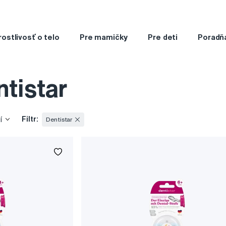
rostlivosť o telo
Pre mamičky
Pre deti
Poradň
tistar
Filtr:
í
Dentistar