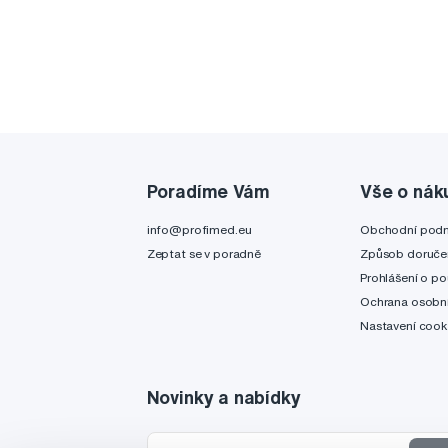
Poradíme Vám
Vše o nák
info@profimed.eu
Obchodní pod
Zeptat se v poradně
Způsob doruče
Prohlášení o po
Ochrana osobní
Nastavení cook
Novinky a nabídky