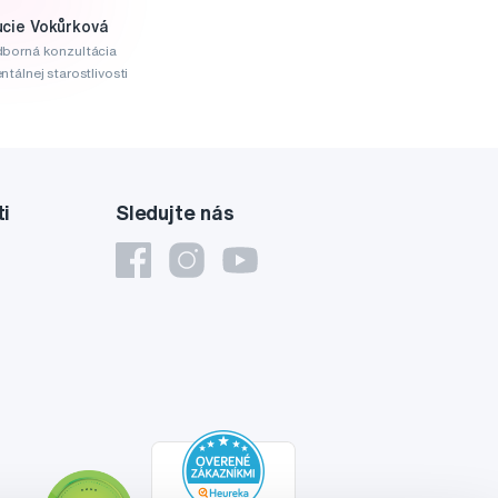
ucie Vokůrková
borná konzultácia
ntálnej starostlivosti
ti
Sledujte nás