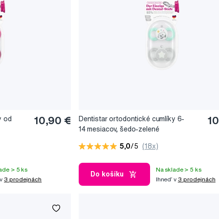
y od
10,90 €
Dentistar ortodontické cumlíky 6-
10
14 mesiacov, šedo-zelené
5,0
/5
(18x)
ade > 5 ks
Na sklade > 5 ks
Do košíku
 v
3 prodejnách
Ihneď v
3 prodejnách