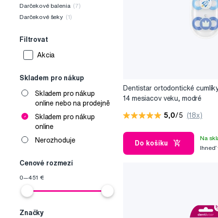
Darčekové balenia
(7)
Darčekové šeky
(1)
Filtrovat
Akcia
Skladem pro nákup
Dentistar ortodontické cumlík
Skladem pro nákup
14 mesiacov veku, modré
online nebo na prodejně
5,0
/5
(18x)
Skladem pro nákup
online
Na skl
Nerozhoduje
Do košíku
Ihneď
Cenové rozmezí
0
—
451
€
Značky