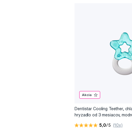
Akcia
Dentistar Cooling Teether, chl
hryzadlo od 3 mesiacov, modr
5,0
/5
(10x)