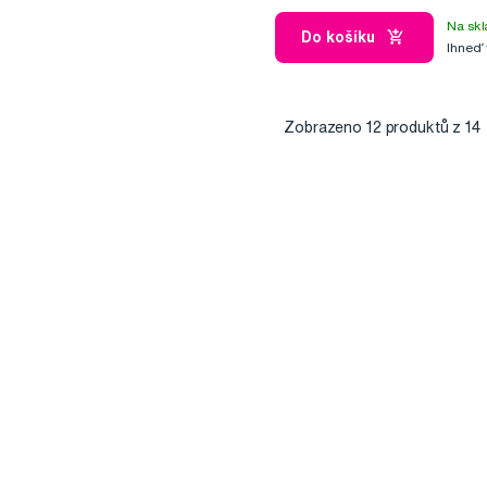
Na skl
Do košíku
Ihneď
Zobrazeno
12
produktů z 14