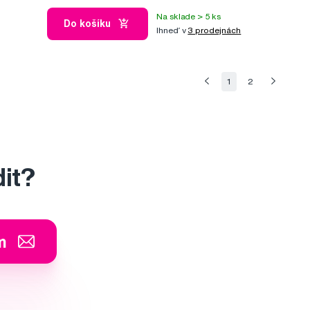
Na sklade > 5 ks
Do košíku
Ihneď v
3 prodejnách
1
2
dit?
m