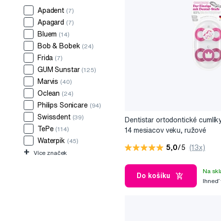
Apadent
(7)
Apagard
(7)
Bluem
(14)
Bob & Bobek
(24)
Frida
(7)
GUM Sunstar
(125)
Marvis
(40)
Oclean
(24)
Philips Sonicare
(94)
Swissdent
(39)
Dentistar ortodontické cumlík
TePe
(114)
14 mesiacov veku, ružové
Waterpik
(45)
5,0
/5
(13x)
+
Více značek
Na skl
Do košíku
Ihneď