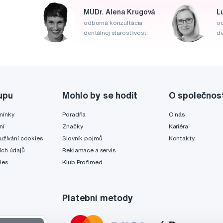
MUDr. Alena Krugová
L
odborná konzultácia
od
dentálnej starostlivosti
de
upu
Mohlo by se hodit
O společnos
mínky
Poradňa
O nás
ní
Značky
Kariéra
užívání cookies
Slovník pojmů
Kontakty
ch údajů
Reklamace a servis
ies
Klub Profimed
Platební metody