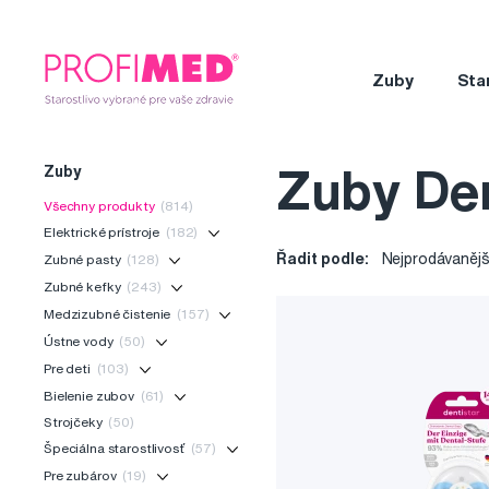
Zuby
Sta
Zuby
Zuby Den
Všechny produkty
(814)
Elektrické prístroje
(182)
Řadit podle:
Nejprodávanějš
Zubné pasty
(128)
Zubné kefky
(243)
Medzizubné čistenie
(157)
Ústne vody
(50)
Pre deti
(103)
Bielenie zubov
(61)
Strojčeky
(50)
Špeciálna starostlivosť
(57)
Pre zubárov
(19)