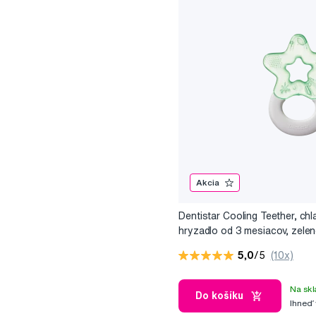
Akcia
Dentistar Cooling Teether, chl
hryzadlo od 3 mesiacov, zele
5,0
/5
(10x)
Na skl
Do košíku
Ihneď