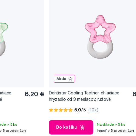
Akcia
adiace
6,20 €
Dentistar Cooling Teether, chladiace
6
né
hryzadlo od 3 mesiacov, ružové
5,0
/5
(10x)
ade > 5 ks
Na sklade > 5 ks
Do košíku
 v
3 prodejnách
Ihneď v
3 prodejnách