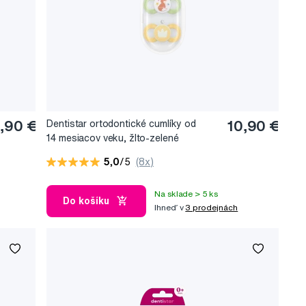
,90 €
Dentistar ortodontické cumlíky od
10,90 €
14 mesiacov veku, žlto-zelené
5,0
/5
(8x)
Na sklade > 5 ks
Do košíku
Ihneď v
3 prodejnách