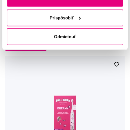
Bob a Bobek baby náhradné hlavice, 0-18 mesiacov, 4 ks
10,20 €
Prispôsobiť
5,0
/5
(79x)
Odmietnuť
Na sklade > 5 ks
Do košíku
Ihneď v
3 prodejnách