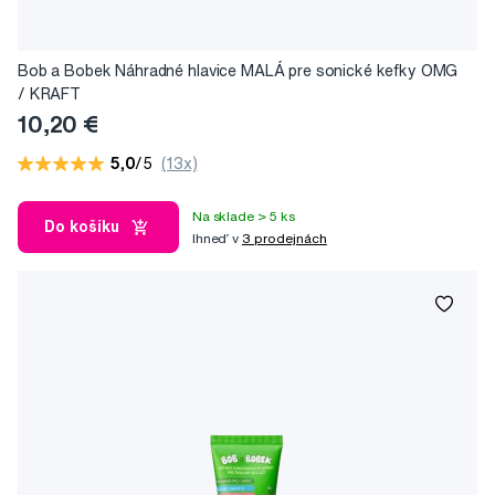
Bob a Bobek Náhradné hlavice MALÁ pre sonické kefky OMG
/ KRAFT
10,20 €
5,0
/5
(13x)
Na sklade > 5 ks
Do košíku
Ihneď v
3 prodejnách