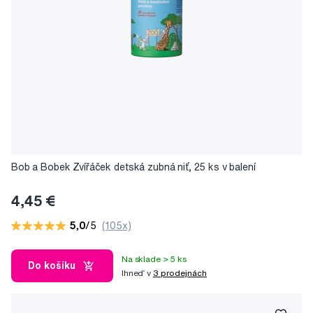
Bob a Bobek Zvířáček detská zubná niť, 25 ks v balení
4,45 €
5,0
/5
(105x)
Na sklade > 5 ks
Do košíku
Ihneď v
3 prodejnách