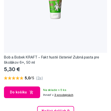
Bob a Bobek KRAFT – Fakt husté čistenie! Zubná pasta pre
školákov 6+, 50 ml
5,30 €
5,0
/5
(3x)
Na sklade > 5 ks
Do košíku
Ihneď v
3 prodejnách
Načíst dalších 9