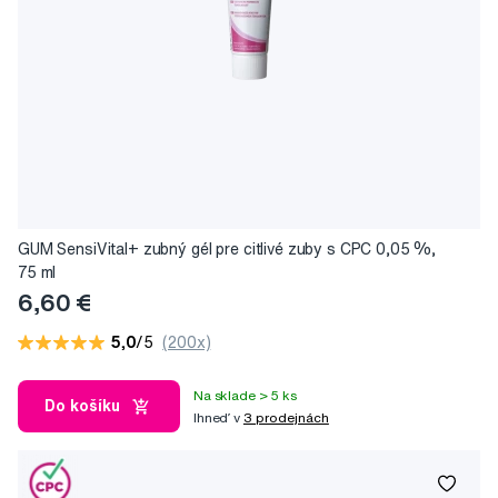
GUM SensiVital+ zubný gél pre citlivé zuby s CPC 0,05 %,
75 ml
6,60 €
5,0
/5
(200x)
Na sklade > 5 ks
Do košíku
Ihneď v
3 prodejnách