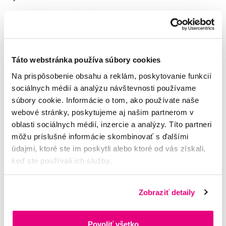
5,0
/5
(106x)
Na sklade > 5 ks
Do košíku
Ihneď v
3 prodejnách
Táto webstránka používa súbory cookies
Na prispôsobenie obsahu a reklám, poskytovanie funkcií
Potřebujete poradit?
sociálnych médií a analýzu návštevnosti používame
súbory cookie. Informácie o tom, ako používate naše
webové stránky, poskytujeme aj našim partnerom v
Napište našim odborníkům
oblasti sociálnych médií, inzercie a analýzy. Títo partneri
môžu príslušné informácie skombinovať s ďalšími
údajmi, ktoré ste im poskytli alebo ktoré od vás získali,
keď ste používali ich služby.
MUDr. Alena Krugová
Zobraziť detaily
odborná konzultácia dentálnej
starostlivosti
Povoliť všetko