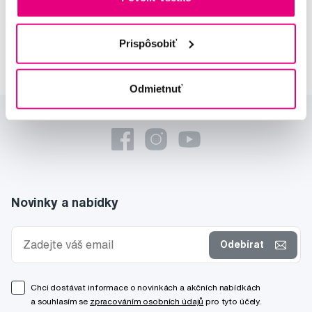
Lucie Vokůrková
odborná konzultácia dentálnej
Prispôsobiť
starostlivosti
Odmietnuť
Novinky a nabídky
Odebírat
Chci dostávat informace o novinkách a akčních nabídkách
a souhlasím se
zpracováním osobních údajů
pro tyto účely.