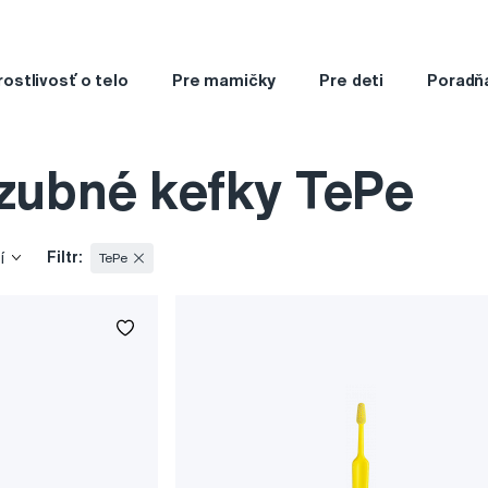
rostlivosť o telo
Pre mamičky
Pre deti
Poradň
zubné kefky TePe
Filtr:
í
TePe