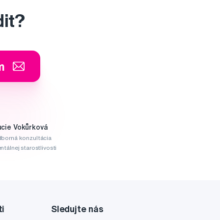
dit?
m
ucie Vokůrková
borná konzultácia
ntálnej starostlivosti
ti
Sledujte nás