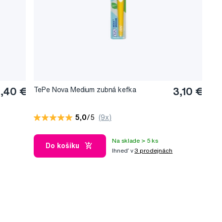
,40 €
TePe Nova Medium zubná kefka
3,10 €
5,0
/5
(9x)
Na sklade > 5 ks
Do košíku
Ihneď v
3 prodejnách