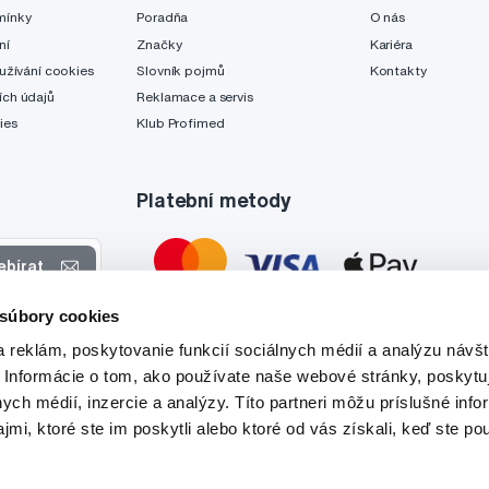
mínky
Poradňa
O nás
ní
Značky
Kariéra
užívání cookies
Slovník pojmů
Kontakty
ch údajů
Reklamace a servis
ies
Klub Profimed
Platební metody
ebírat
 súbory cookies
 nabídkách
 reklám, poskytovanie funkcií sociálnych médií a analýzu návšt
tyto účely.
 Informácie o tom, ako používate naše webové stránky, poskytu
nych médií, inzercie a analýzy. Títo partneri môžu príslušné info
mi, ktoré ste im poskytli alebo ktoré od vás získali, keď ste pou
Tato stránka je chráněna službou reCAPTCHA a platí zde
Zásady ochrany soukromí
a
Podmínky služby
společnosti Google.