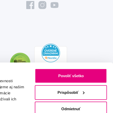
Povoliť všetko
evnosti
jeme aj našim
Prispôsobiť
rmácie
žívali ich
Vytvořeno s láskou
IZON
+
2FRESH
Odmietnuť