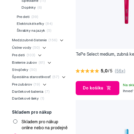
Špeciálne
(11)
Doplnky
(6)
Pre deti
(39)
Elektrické kefky
(84)
Škrabky na jazyk
(5)
Medzizubné čistenie
(156)
Ústne vody
(50)
TePe Select medium, zubná k
Pre deti
(103)
Bielenie zubov
(61)
Strojčeky
(50)
5,0
/5
(56x)
Špeciálna starostlivosť
(57)
Pre zubárov
(19)
Na skl
Do košíku
Ihneď
Darčekové balenia
(7)
Darčekové šeky
(1)
Skladem pro nákup
Skladem pro nákup
online nebo na prodejně