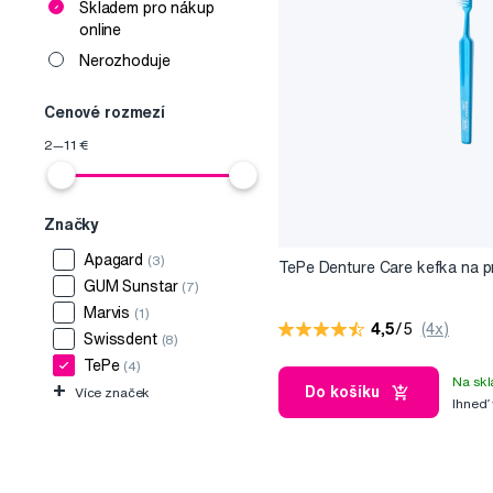
Skladem pro nákup
online
Nerozhoduje
Cenové rozmezí
2
—
11
€
Značky
Apagard
(3)
TePe Denture Care kefka na p
GUM Sunstar
(7)
Marvis
(1)
4,5
/5
(4x)
Swissdent
(8)
TePe
(4)
Na skl
+
Do košíku
Více značek
Ihneď