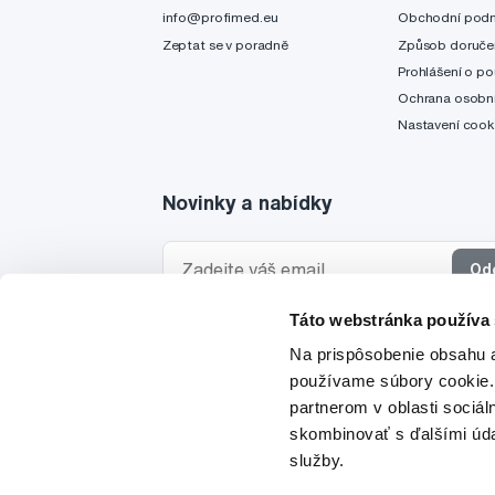
info@profimed.eu
Obchodní pod
Zeptat se v poradně
Způsob doruče
Prohlášení o po
Ochrana osobní
Nastavení cook
Novinky a nabídky
Od
Táto webstránka používa
Chci dostávat informace o novinkách a akčních
Na prispôsobenie obsahu a
a souhlasím se
zpracováním osobních údajů
pro 
používame súbory cookie.
partnerom v oblasti sociál
skombinovať s ďalšími údaj
služby.
© 1997-2026