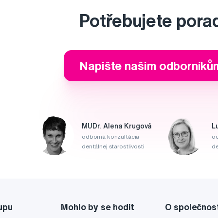
Potřebujete pora
Napište našim odborníků
MUDr. Alena Krugová
L
odborná konzultácia
od
dentálnej starostlivosti
de
upu
Mohlo by se hodit
O společnos