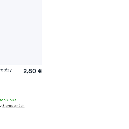
rotézy
2,80 €
ade > 5 ks
 v
3 prodejnách