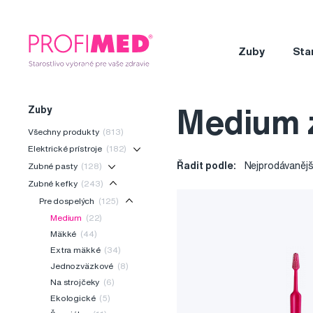
Zuby
Sta
Zuby
Medium 
Všechny produkty
(813)
Elektrické prístroje
(182)
Řadit podle:
Nejprodávanějš
Zubné pasty
(128)
Zubné kefky
(243)
Pre dospelých
(125)
Medium
(22)
Mäkké
(44)
Extra mäkké
(34)
Jednozväzkové
(8)
Na strojčeky
(6)
Ekologické
(5)