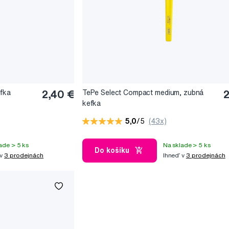
efka
2,40 €
TePe Select Compact medium, zubná
2
kefka
5,0
/5
(43x)
ade > 5 ks
Na sklade > 5 ks
Do košíku
 v
3 prodejnách
Ihneď v
3 prodejnách