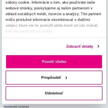
súbory cookie. Informácie o tom, ako používate naše
webové stránky, poskytujeme aj našim partnerom v
Chci dostávat informace o novinkách a akčních nabídkách
oblasti sociálnych médií, inzercie a analýzy. Títo partneri
a souhlasím se
zpracováním osobních údajů
pro tyto účely.
môžu príslušné informácie skombinovať s ďalšími
údajmi, ktoré ste im poskytli alebo ktoré od vás získali,
keď ste používali ich služby.
Zobraziť detaily
Poradíme Vám
info@profimed.eu
Povoliť všetko
Zeptat se v poradně
Vše o nákupu
Prispôsobiť
Obchodní podmínky
Způsob doručení
Odmietnuť
Prohlášení o používání cookies
Ochrana osobních údajů
Nastavení cookies