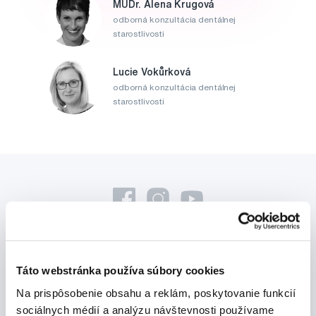
MUDr. Alena Krugová
odborná konzultácia dentálnej
starostlivosti
Lucie Vokůrková
odborná konzultácia dentálnej
starostlivosti
Novinky a nabídky
Táto webstránka používa súbory cookies
Na prispôsobenie obsahu a reklám, poskytovanie funkcií
Odebírat
sociálnych médií a analýzu návštevnosti používame