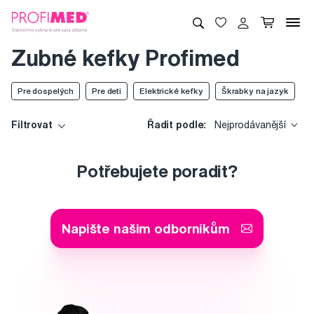
Zubné kefky Profimed
Pre dospelých
Pre deti
Elektrické kefky
Škrabky na jazyk
Filtrovat
Řadit podle:
Nejprodávanější
Potřebujete poradit?
Napište našim odborníkům