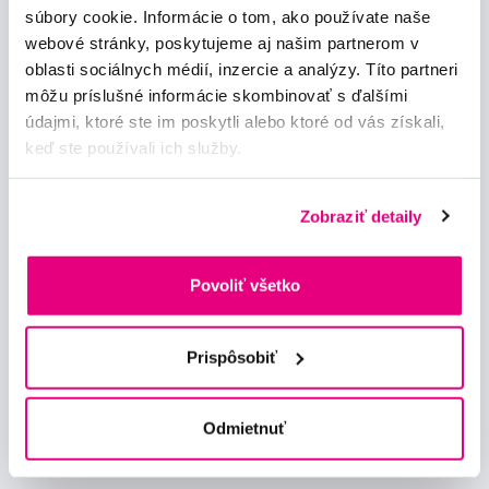
súbory cookie. Informácie o tom, ako používate naše
webové stránky, poskytujeme aj našim partnerom v
Chci dostávat informace o novinkách a akčních nabídkách
oblasti sociálnych médií, inzercie a analýzy. Títo partneri
a souhlasím se
zpracováním osobních údajů
pro tyto účely.
môžu príslušné informácie skombinovať s ďalšími
údajmi, ktoré ste im poskytli alebo ktoré od vás získali,
keď ste používali ich služby.
Zobraziť detaily
Poradíme Vám
info@profimed.eu
Povoliť všetko
Zeptat se v poradně
Vše o nákupu
Prispôsobiť
Obchodní podmínky
Způsob doručení
Odmietnuť
Prohlášení o používání cookies
Ochrana osobních údajů