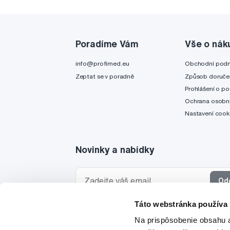
Poradíme Vám
Vše o nák
info@profimed.eu
Obchodní pod
Zeptat se v poradně
Způsob doruče
Prohlášení o po
Ochrana osobní
Nastavení cook
Novinky a nabídky
Od
Táto webstránka používa
Chci dostávat informace o novinkách a akčních
Na prispôsobenie obsahu a
a souhlasím se
zpracováním osobních údajů
pro 