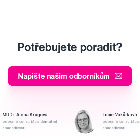
Potřebujete poradit?
Napište našim odborníkům
MUDr. Alena Krugová
Lucie Vokůrková
odborná konzultácia dentálnej
odborná konzultácia 
starostlivosti
starostlivosti