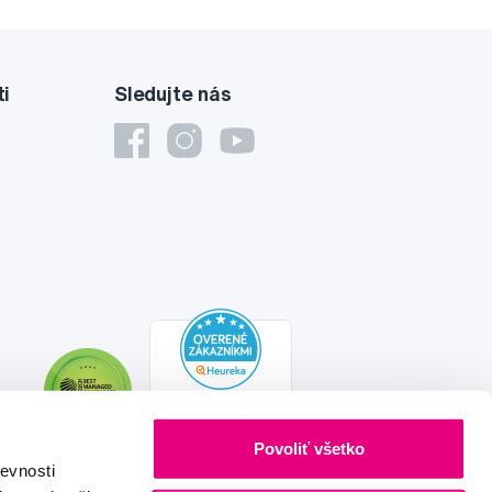
ti
Sledujte nás
Povoliť všetko
evnosti