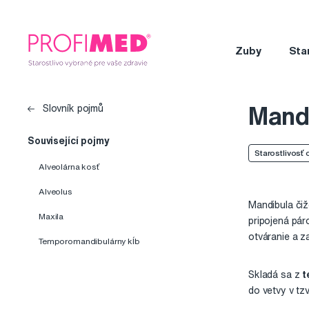
Zuby
Sta
Mand
Slovník pojmů
Související pojmy
Starostlivosť 
Alveolárna kosť
Alveolus
Mandibula či
Maxila
pripojená pá
otváranie a z
Temporomandibulárny kĺb
Skladá sa z
t
do vetvy v tzv