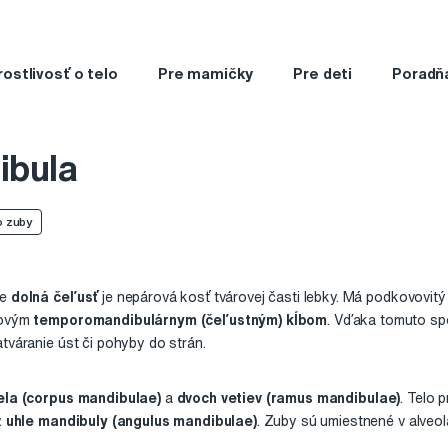
rostlivosť o telo
Pre mamičky
Pre deti
Poradň
ibula
o zuby
že
dolná čeľusť
je nepárová kosť tvárovej časti lebky. Má podkovovitý 
rovým
temporomandibulárnym (čeľustným) kĺbom
. Vďaka tomuto spo
atváranie úst či pohyby do strán.
ela (corpus mandibulae)
a
dvoch vetiev (ramus mandibulae)
. Telo 
.
uhle mandibuly (angulus mandibulae)
. Zuby sú umiestnené v alveo