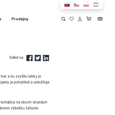
a
Prodejny
Sdílet na
tvar a ku zvyšku lebky je
jeniu je pohyblivá a umožňuje
prechádza na oboch stranách
lárnom výbežku čeľuste.