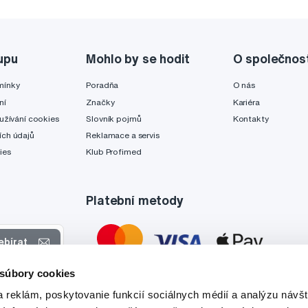
upu
Mohlo by se hodit
O společnos
mínky
Poradňa
O nás
ní
Značky
Kariéra
užívání cookies
Slovník pojmů
Kontakty
ch údajů
Reklamace a servis
ies
Klub Profimed
Platební metody
ebírat
 súbory cookies
 nabídkách
 reklám, poskytovanie funkcií sociálnych médií a analýzu návšt
tyto účely.