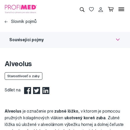
Slovník pojmů
Související pojmy
Alveolus
Starostlivosť o zuby
Sdílet na
Alveolus
je označenie pre
zubné lôžko
, v ktorom je pomocou
pružných kolagénových vlákien
ukotvený koreň zuba
. Zubné
lôžka sú uložené v alveolárnom výbežku hornej a dolnej čeľuste