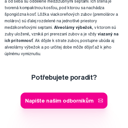
a od seba sú oddelené medzizubnými septami. Ich stena je
tvorená kompaktnou kosťou, pod ktorou sa nachádza
špongiózna kosť. Lôžka viackoreňových zubov (premolárov a
molárov) sú ďalej rozdelené na jednotlivé priestory
medzikoreňovými septami.
Alveolárny výbežok
, v ktorom sú
zuby uložené, vzniká pri prerezaní zubov a je vždy
viazaný na
ich prítomnosť
. Ak dôjde k strate zubov, postupne ubúda aj
alveolárny výbežok a po určitej dobe môže dôjsť až k jeho
úplnému vymiznutiu.
Potřebujete poradit?
Napište našim odborníkům