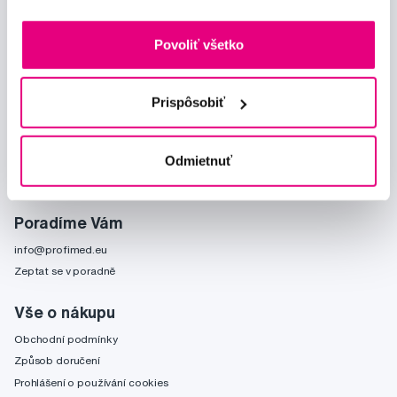
Odebírat
Povoliť všetko
Chci dostávat informace o novinkách a akčních nabídkách
a souhlasím se
zpracováním osobních údajů
pro tyto účely.
Prispôsobiť
Odmietnuť
Poradíme Vám
info@profimed.eu
Zeptat se v poradně
Vše o nákupu
Obchodní podmínky
Způsob doručení
Prohlášení o používání cookies