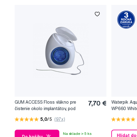
GUM ACCESS Floss vlákno pre
7,70 €
Waterpik Aqu
čistenie okolo implantátov, pod
WP660 White 
mostíkmi, 50 ks
5,0
/5
(97x)
Na sklade > 5 ks
Hlídat d
Do košíku