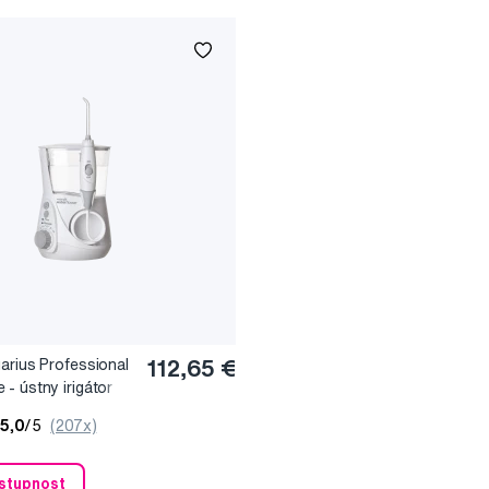
arius Professional
112,65 €
- ústny irigátor
5,0
/5
(207x)
ostupnost