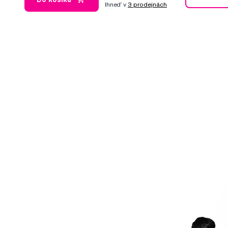
Ihneď v
3 prodejnách