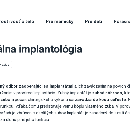
rostlivosť o telo
Pre mamičky
Pre deti
Poradň
lna implantológia
o zuby
ný odbor zaoberajúci sa implantátmi
a ich zavádzaním na povrch či 
žaním v prostredí implantácie. Zubný implantát je
zubná náhrada
, kt
 zuba
a počas chirurgického výkonu
sa zavádza do kosti čeľuste
. 
orunkou, vďaka čomu predstavuje vernú kópiu vlastného zuba. V poro
yžaduje zbrúsenie okolitých zubov. Implantát je zasadený do kosti 
za úlohu plniť jeho funkciu.