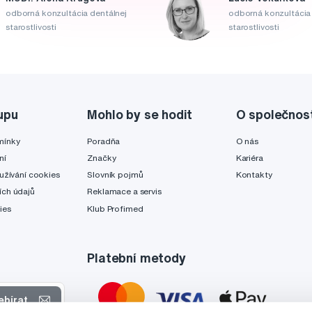
odborná konzultácia dentálnej
odborná konzultácia 
starostlivosti
starostlivosti
upu
Mohlo by se hodit
O společnos
mínky
Poradňa
O nás
ní
Značky
Kariéra
užívání cookies
Slovník pojmů
Kontakty
ch údajů
Reklamace a servis
ies
Klub Profimed
Platební metody
ebírat