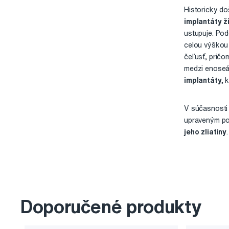
Historicky do
implantáty ž
ustupuje. Po
celou výškou 
čeľusť, pričo
medzi enoseál
implantáty,
k
V súčasnosti
upraveným po
jeho zliatiny
Doporučené produkty