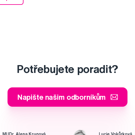
Potřebujete poradit?
Napište našim odborníkům
MUDr. Alena Krugová
Lucie Vokůrková