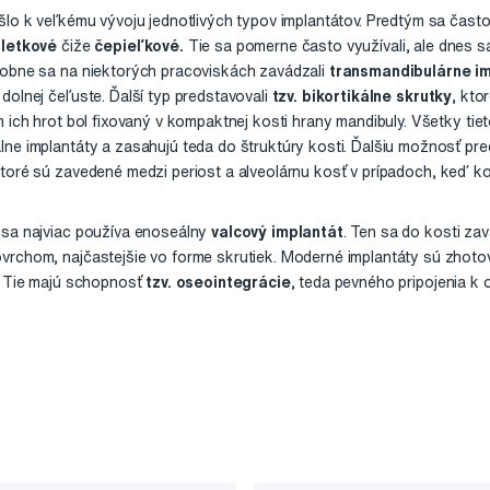
šlo k veľkému vývoju jednotlivých typov implantátov. Predtým sa často
iletkové
čiže
čepieľkové.
Tie sa pomerne často využívali, ale dnes sa
dobne sa na niektorých pracoviskách zavádzali
transmandibulárne i
dolnej čeľuste. Ďalší typ predstavovali
tzv. bikortikálne skrutky
, kto
m ich hrot bol fixovaný v kompaktnej kosti hrany mandibuly. Všetky tiet
ne implantáty a zasahujú teda do štruktúry kosti. Ďalšiu možnosť pr
toré sú zavedené medzi periost a alveolárnu kosť v prípadoch, keď kos
 sa najviac používa enoseálny
valcový implantát
. Ten sa do kosti za
vrchom, najčastejšie vo forme skrutiek. Moderné implantáty sú zhot
. Tie majú schopnosť
tzv. oseointegrácie
, teda pevného pripojenia k o