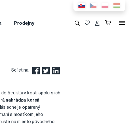
a
Prodejny
Sdílet na
do štruktúry kosti spolu s ich
orá
nahrádza koreň
Následne je opatrený
vnaní s mostíkom jeho
čeľuste na miesto pôvodného