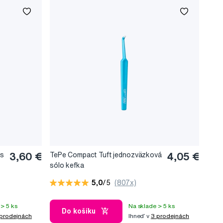
ks
3,60 €
TePe Compact Tuft jednozväzková
4,05 €
sólo kefka
5,0
/5
(807x)
> 5 ks
Na sklade > 5 ks
Do košíku
prodejnách
Ihneď v
3 prodejnách