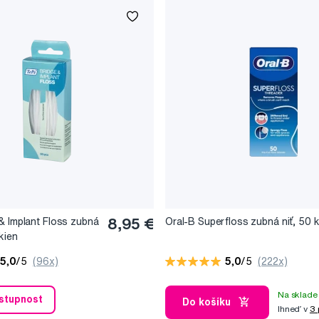
& Implant Floss zubná
8,95 €
Oral-B Superfloss zubná niť, 50 
ákien
5,0
/5
(96x)
5,0
/5
(222x)
Na sklade 
ostupnost
Do košíku
Ihneď v
3 