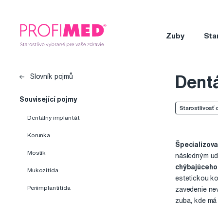
Zuby
Sta
Dentá
Slovník pojmů
Související pojmy
Starostlivosť 
Dentálny implantát
Korunka
Špecializova
Mostík
následným udr
chýbajúceho
Mukozitída
estetickou k
Periimplantitída
zavedenie nev
zuba, kde má 