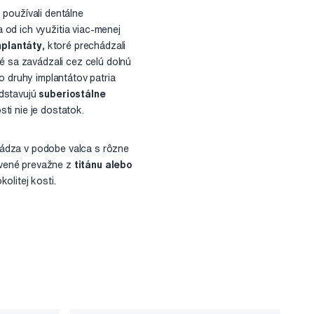
 používali dentálne
 od ich využitia viac-menej
mplantáty
, ktoré prechádzali
ré sa zavádzali cez celú dolnú
o druhy implantátov patria
edstavujú
suberiostálne
ti nie je dostatok.
vádza v podobe valca s rôzne
ovené prevažne z
titánu alebo
kolitej kosti.