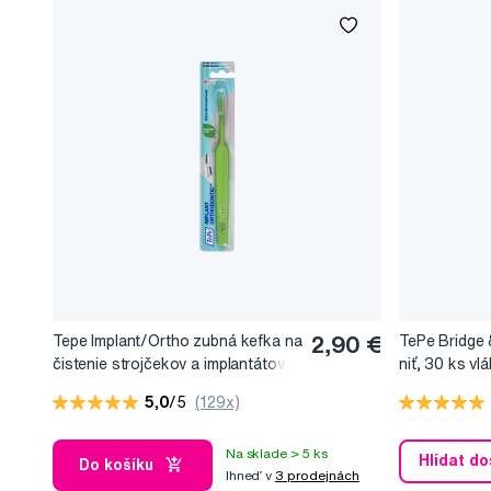
Tepe Implant/Ortho zubná kefka na
2,90 €
TePe Bridge 
čistenie strojčekov a implantátov
niť, 30 ks vl
5,0
/5
(129x)
Na sklade > 5 ks
Hlídat d
Do košíku
Ihneď v
3 prodejnách