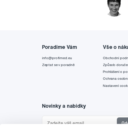
Poradíme Vám
Vše o nák
info@profimed.eu
Obchodní pod
Zeptat se v poradně
Způsob doruče
Prohlášení o po
Ochrana osobní
Nastavení cook
Novinky a nabídky
Od