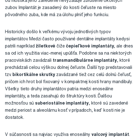
od mostíka jeho zavedenie nevyžaduje zbrúsenie okolitých
zubov. Implantát je zasadený do kosti čeľuste na miesto
pôvodného zuba, kde má za úlohu plniť jeho funkciu.
Historicky došlo k veľkému vývoju jednotlivých typov
implantátov. Medzi často používané dentálne implantáty kedysi
patrili napríklad
žiletkové
čiže
čepieľkové implantáty
, ale dnes
sa od ich využitia viac-menej upúšťa. Podobne sa na niektorých
pracoviskách zavádzali
transmandibulárne implantáty
, ktoré
prechádzali celou výškou dolnej čeľuste. Ďalší typ predstavovali
tzv.
bikortikálne skrutky
zavádzané tiež cez celú dolnú čeľusť,
pričom ich hrot bol fixovaný v kompaktnej kosti hrany mandibuly.
Všetky tieto druhy implantátov patria medzi enoseálne
implantáty, a teda zasahujú do štruktúry kosti. Ďalšou
možnosťou sú
suberiostálne implantáty
, ktoré sú zavedené
medzi periost a alveolárnu kosť v prípadoch, keď kosti nie je
dostatok.
V súčasnosti sa najviac využíva enoseálny
valcový implantát
.