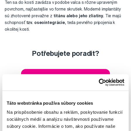
Ten sa do kosti zavádza v podobe valca s rôzne upraveným
povrchom, najčastejšie vo forme skrutiek. Moderné implantáty
sú zhotovené prevažne z
titánu alebo jeho zliatiny.
Tie majú
schopnosť
tzv. oseointegrácie
, teda pevného pripojenia k
okolitej kosti.
Potřebujete poradit?
Napište našim odborníkům
Táto webstránka používa súbory cookies
Na prispôsobenie obsahu a reklám, poskytovanie funkcií
MUDr. Alena Krugová
sociálnych médií a analýzu návštevnosti používame
odborná konzultácia dentálnej
súbory cookie. Informácie o tom, ako používate naše
starostlivosti