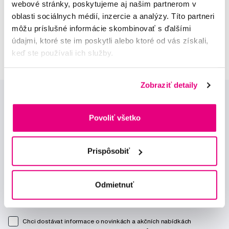
webové stránky, poskytujeme aj našim partnerom v
oblasti sociálnych médií, inzercie a analýzy. Títo partneri
Lucie Vokůrková
môžu príslušné informácie skombinovať s ďalšími
odborná konzultácia dentálnej
údajmi, ktoré ste im poskytli alebo ktoré od vás získali,
starostlivosti
keď ste používali ich služby.
Zobraziť detaily
Povoliť všetko
Prispôsobiť
Novinky a nabídky
Odmietnuť
Odebírat
Chci dostávat informace o novinkách a akčních nabídkách