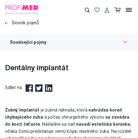
Slovník pojmů
Související pojmy
Dentálny implantát
Sdílet na
Zubný implantát
je zubná náhrada, ktorá
nahrádza koreň
chýbajúceho zuba
a počas chirurgického výkonu
sa zavádza
do kosti čeľuste
. Následne sa naň
nasadí estetická korunka
,
vďaka čomu predstavuje vernú kópiu vlastného zuba. Na rozdiel