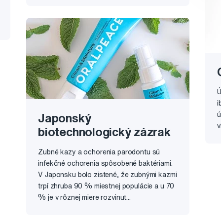
Ú
i
ú
Japonský
v
biotechnologický zázrak
Zubné kazy a ochorenia parodontu sú
infekčné ochorenia spôsobené baktériami.
V Japonsku bolo zistené, že zubnými kazmi
trpí zhruba 90 % miestnej populácie a u 70
% je v rôznej miere rozvinut...