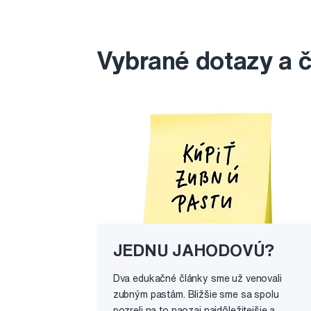
Vybrané dotazy a 
JEDNU JAHODOVÚ?
Dva edukačné články sme už venovali
zubným pastám. Bližšie sme sa spolu
pozreli na to naozaj najdôležitejšie a