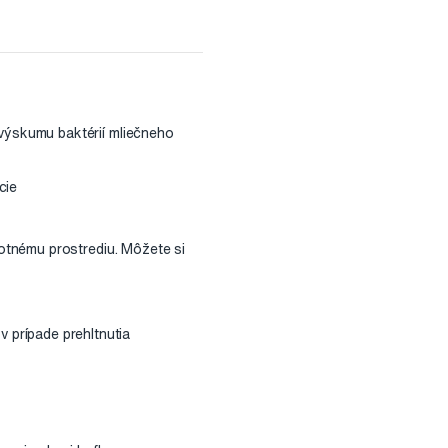
 výskumu baktérií mliečneho
cie
votnému prostrediu. Môžete si
prípade prehltnutia