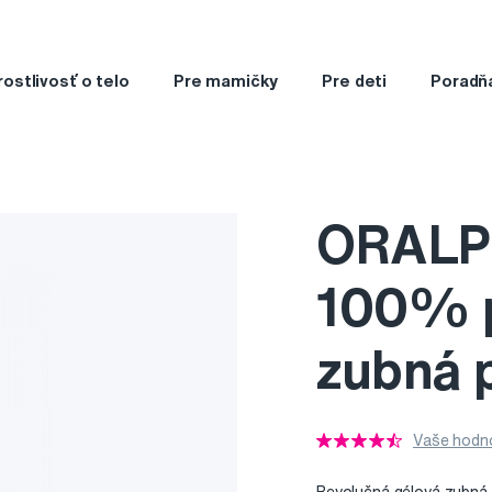
rostlivosť o telo
Pre mamičky
Pre deti
Poradň
ORALP
100% p
zubná 
Vaše hodno