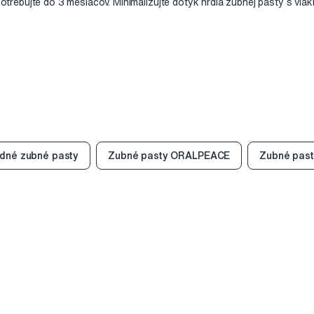
trebujte do 3 mesiacov. Minimalizujte dotyk hrdla zubnej pasty s vlák
odné zubné pasty
Zubné pasty ORALPEACE
Zubné pas