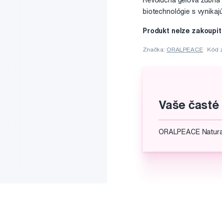
Revolučná gélová zubná 
biotechnológie s vynikaj
Produkt nelze zakoupit
Značka:
ORALPEACE
Kód 
Vaše časté
ORALPEACE Natural