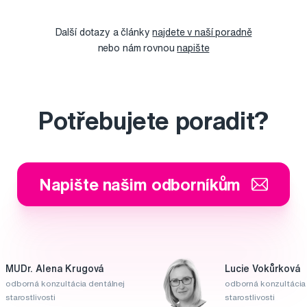
Další dotazy a články
najdete v naší poradně
nebo nám rovnou
napište
Potřebujete poradit?
Napište našim odborníkům
MUDr. Alena Krugová
Lucie Vokůrková
odborná konzultácia dentálnej
odborná konzultácia 
starostlivosti
starostlivosti