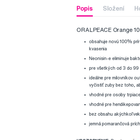
Popis
Složení
H
ORALPEACE Orange 100%
obsahuje novú 100% príro
kvasenia
Neonisin-e eliminuje bak
pre všetkých od 3 do 99
ideálne pre milovníkov ou
vyčistiť zuby bez toho, 
vhodné pre osoby trpiace
vhodné pre hendikepovan
bez obsahu akýchkoľvek 
jemná pomarančová prích