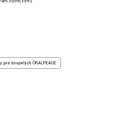
nami zubnej kefky.
ty pre dospelých ORALPEACE