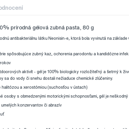
odnocení
 prírodná gélová zubná pasta, 80 g
dnú antibakteriálnu látku Neonisin-e, ktorá bola vyvinutá na základe
térie spôsobujúce zubný kaz, ochorenia parodontu a kandidózne infek
 rokov
tdoorových aktivít - gél je 100% biologicky rozložiteľný a šetrný k ži
aby sa do vody či snehu dostali nežiaduce chemické zlúčeniny.
 halitózou a xerostómiou (suchosťou v ústach)
é osoby s obmedzenými motorickými schopnosťami, gél je neškodný v 
umelých konzervantov či abrazív
uť