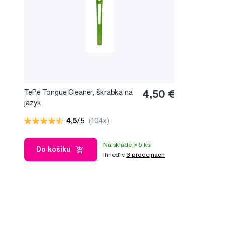
TePe Tongue Cleaner, škrabka na
4,50 €
jazyk
4,5
/5
(104x)
Na sklade > 5 ks
Do košíku
Ihneď v
3 prodejnách