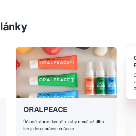
články
O
z
o
ORALPEACE
Účinná starostlivosť o zuby nemá už dlho
len jedno správne riešenie.