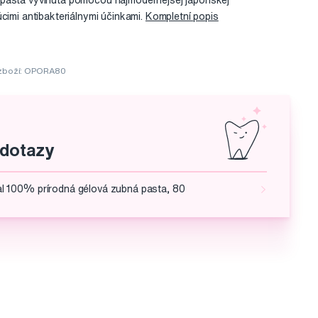
pasta vyvinutá pomocou najmodernejšej japonskej
úcimi antibakteriálnymi účinkami.
Kompletní popis
zboží: OPORA80
 dotazy
 100% prírodná gélová zubná pasta, 80