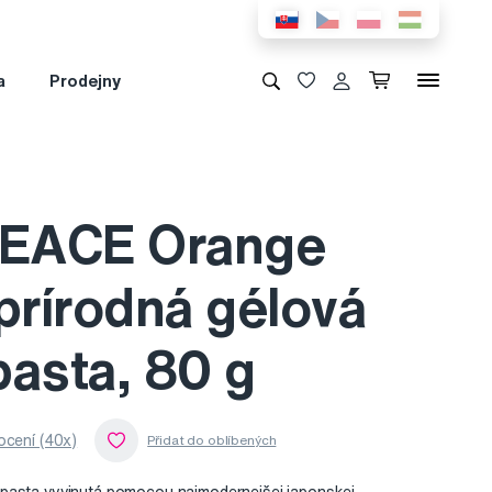
a
Prodejny
EACE Orange
rírodná gélová
pasta, 80 g
cení (40x)