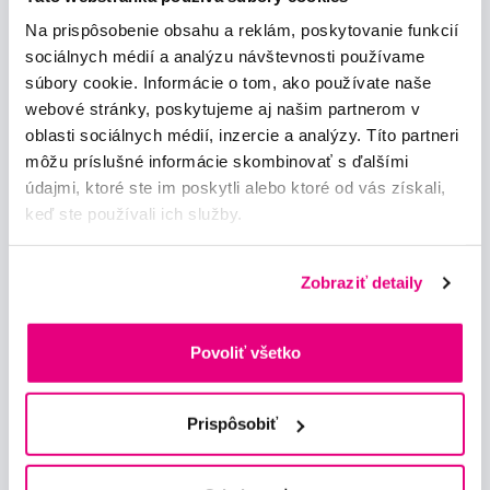
Na prispôsobenie obsahu a reklám, poskytovanie funkcií
Novinky a nabídky
sociálnych médií a analýzu návštevnosti používame
súbory cookie. Informácie o tom, ako používate naše
webové stránky, poskytujeme aj našim partnerom v
Odebírat
oblasti sociálnych médií, inzercie a analýzy. Títo partneri
môžu príslušné informácie skombinovať s ďalšími
Chci dostávat informace o novinkách a akčních nabídkách
údajmi, ktoré ste im poskytli alebo ktoré od vás získali,
a souhlasím se
zpracováním osobních údajů
pro tyto účely.
keď ste používali ich služby.
Zobraziť detaily
Povoliť všetko
Poradíme Vám
info@profimed.eu
Prispôsobiť
Zeptat se v poradně
Vše o nákupu