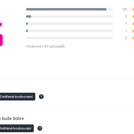
90
5
1
1
0
Hodnotilo 97 uživatelů.
Ověřené hodnocení
?
e bude dobre
Ověřené hodnocení
?