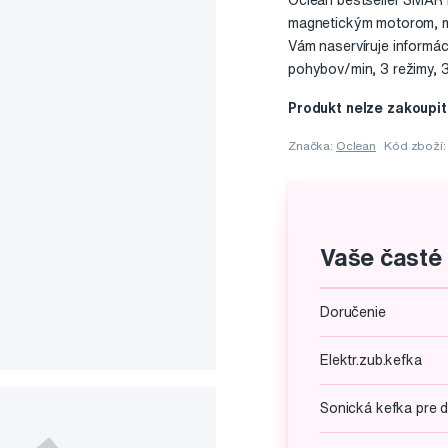
Oclean bestseller SMART
magnetickým motorom, mo
Vám naservíruje informác
pohybov/min, 3 režimy, 32
Produkt nelze zakoupit
Značka:
Oclean
Kód zboží
Vaše časté
Doručenie
Elektr.zub.kefka
Sonická kefka pre d