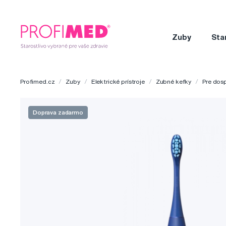
Zuby
Sta
Profimed.cz
Zuby
Elektrické prístroje
Zubné kefky
Pre dos
Doprava zadarmo