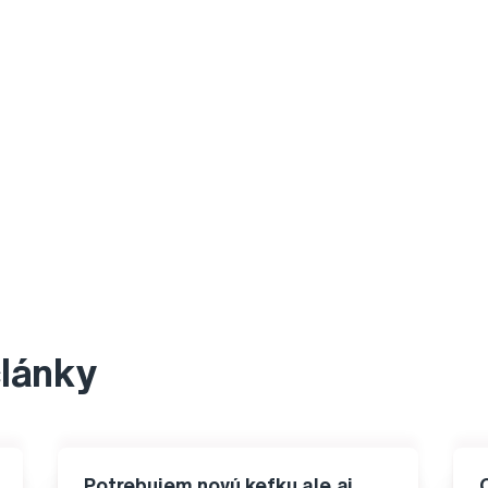
články
Potrebujem novú kefku ale aj