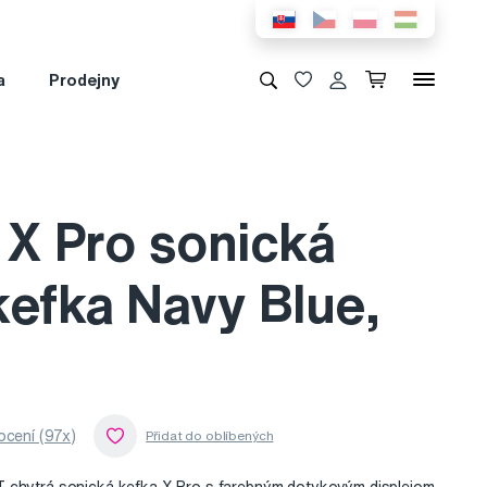
a
Prodejny
 X Pro sonická
kefka Navy Blue,
cení (97x)