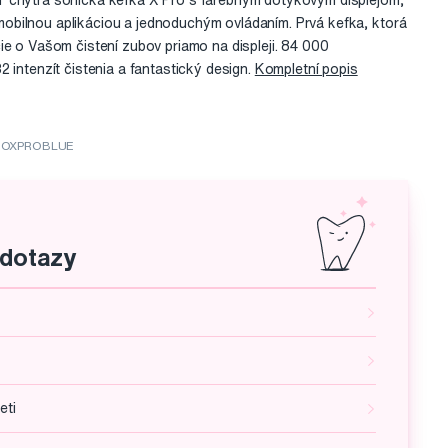
 chytrá sonická kefka X Pro s farebným dotykovým displejom,
bilnou aplikáciou a jednoduchým ovládaním. Prvá kefka, ktorá
ie o Vašom čistení zubov priamo na displeji. 84 000
 intenzít čistenia a fantastický design.
Kompletní popis
: OXPROBLUE
 dotazy
eti