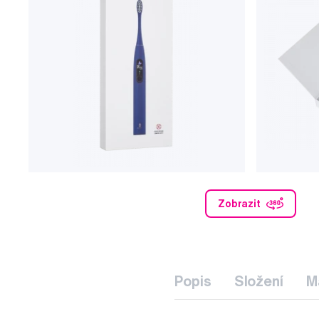
Zobrazit
Popis
Složení
M