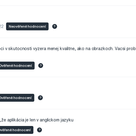
22
Neověřené hodnocení
?
ci v skutocnosti vyzera menej kvalitne, ako na obrazkoch. Vacsi prob
Ověřené hodnocení
?
Ověřené hodnocení
?
e aplikácia je len v anglickom jazyku
věřené hodnocení
?