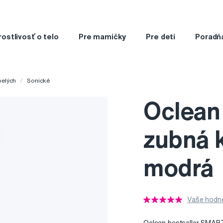
rostlivosť o telo
Pre mamičky
Pre deti
Poradň
pelých
Sonické
Oclean
zubná 
modrá
Vaše hodno