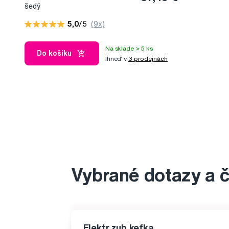
šedý
5,0
/5
(9x)
Na sklade > 5 ks
Do košíku
Ihneď v
3 prodejnách
Vybrané dotazy a 
Elektr.zub.kefka