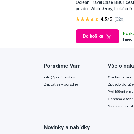
Oclean Travel Case BB01 ces
puzdro White-Grey, biel-šedé
4,5
/5
(32x)
Na skl
Do košíku
Ihneď
Poradíme Vám
Vše o nák
info@profimed.eu
Obchodní pod
Zeptat se v poradně
Způsob doruče
Prohlášení o po
Ochrana osobní
Nastavení cook
Novinky a nabídky