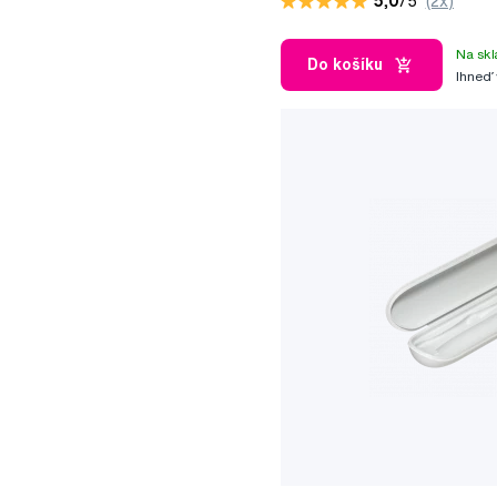
5,0
/5
(2x)
Na skl
Do košíku
Ihneď