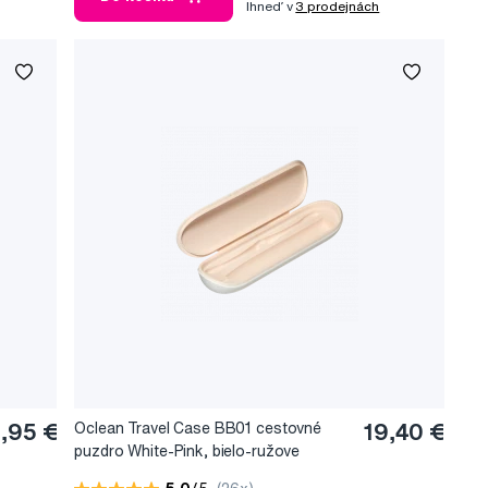
Ihneď v
3 prodejnách
,95 €
Oclean Travel Case BB01 cestovné
19,40 €
puzdro White-Pink, bielo-ružove