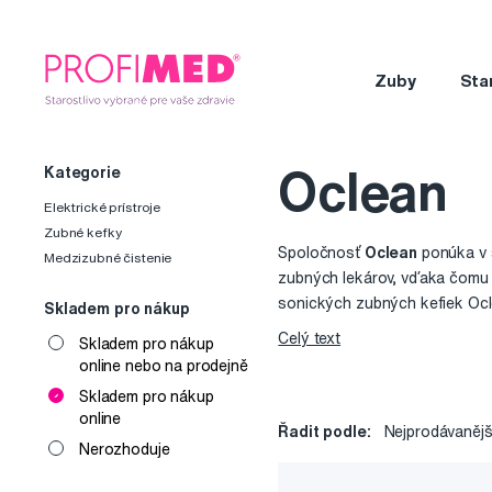
Zuby
Sta
Kategorie
Oclean
Elektrické prístroje
Zubné kefky
Spoločnosť
Oclean
ponúka v 
Medzizubné čistenie
zubných lekárov, vďaka čomu d
sonických zubných kefiek Ocl
Skladem pro nákup
prispôsobiť nášmu spôsobu čis
Celý text
Skladem pro nákup
starostlivosť tam, kde je to po
Oclean X Pro
a
X Pro Elite
sú
online nebo na prodejně
za minútu. Sú vybavené senz
Skladem pro nákup
32 voliteľných úrovní intenzit
online
Řadit podle:
Nejprodávanějš
model disponuje veľkým dotyk
Nerozhoduje
troch čistiacich režimov v prí
Maximálny potenciál kefky vyu
Sensitive). S užívateľom udrž