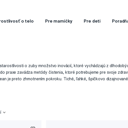
rostlivosť o telo
Pre mamičky
Pre deti
Poradň
starostlivosti o zuby množstvo inovácií, ktoré vychádzajú z dlhodob
o praxe zavádza metódy čistenia, ktoré potrebujeme pre svoje zdravie
ean je preto zhmotnením pokroku. Tiché, ľahké, špičkovo dizajnovan
tenia zubov a zlepšiť našu ošetrujúcu rutinu. Eliminujú nevhodné návy
trebné.
 inteligentné sonické zubné kefky, ktorých vlákna čistiacej hlavice pr
orom, ktorý je schopný analyzovať nevyčistené miesta pomocou gyro
y, z ktorých tú najoptimálnejšiu pre vás vyberie sama na základe vyko
í
ovým farebným displejom s novým OS, iOS/Android aplikáciou s anal
pade modelov X Pro (Clean / White / Massage) a štyroch vo verzii Elit
žijete s pomocou aplikácie, ktorú si stiahnete do mobilného telefónu.
uje pozitívnu interakciu zobrazením aktuálneho počasia alebo pochval