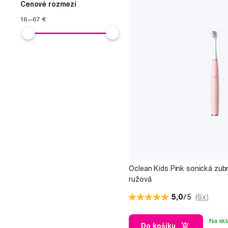
okrem iného zhromažďovať štati
Cenové rozmezí
čistenie v podobe smajlíka.
úrovní intenzity, 3 (4) prevá
16
—
67
€
individuálny postup. Oclean X 
minimálnej hmotnosti iba 100 g
zvyšujú užívateľský komfort. P
Oclean Kids Pink sonická zub
ružová
5,0
/5
(6x)
Na skl
Do košíku