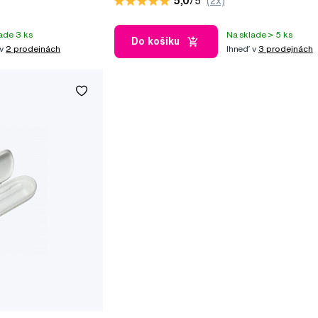
5,0
/5
(2x)
ade 3 ks
Na sklade > 5 ks
Do košíku
 v
2 prodejnách
Ihneď v
3 prodejnách