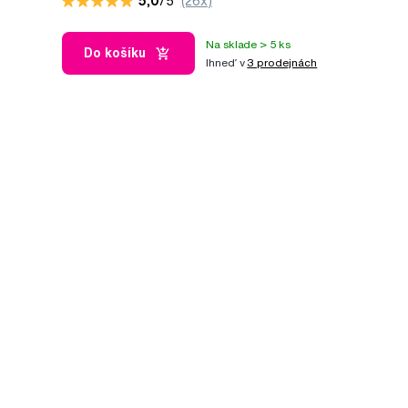
5,0
/5
(26x)
Na sklade > 5 ks
Do košíku
Ihneď v
3 prodejnách