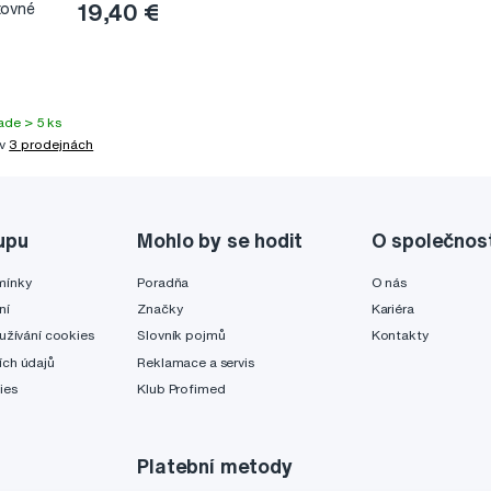
tovné
19,40 €
ade > 5 ks
 v
3 prodejnách
upu
Mohlo by se hodit
O společnos
mínky
Poradňa
O nás
ní
Značky
Kariéra
užívání cookies
Slovník pojmů
Kontakty
ch údajů
Reklamace a servis
ies
Klub Profimed
Platební metody