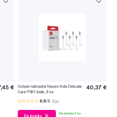
rke jej možností. 32
tvoriť ideálny
ý prístroj a vďaka
á výdrž batérie len
.
7,45 €
Oclean náhradné hlavice Kids Delicate
40,37 €
Care P3K1 biele, 6 ks
0,0
/5
(0x)
Na sklade 2 ks
Do košíku