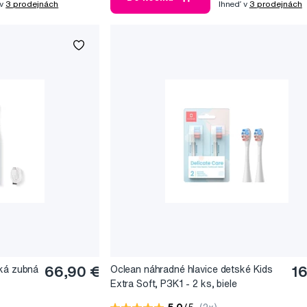
 v
3 prodejnách
Ihneď v
3 prodejnách
cká zubná
66,90 €
Oclean náhradné hlavice detské Kids
16
Extra Soft, P3K1 - 2 ks, biele