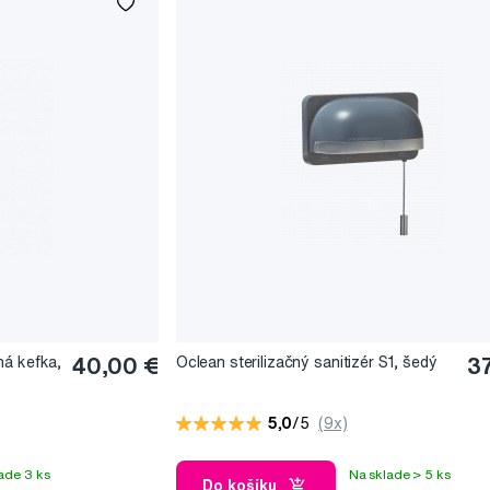
stiky čistenia, alebo vás prevedie správnym využitím kefky v celej ší
dzkové režimy a 20 preddefinovaných programov čistenia vám pomôžu vy
Pro, ako aj jeho exkluzívna podoba X Pro Elite, je bezkonkurenčne tich
ramov je práca s ním veľmi pohodlná. Mimoriadne rýchle dobíjanie a dlh
ri modeli Elite môžete počítať s prevádzkou až 40 dní na jedno dobitie
ná kefka,
40,00 €
Oclean sterilizačný sanitizér S1, šedý
3
5,0
/5
(9x)
ade 3 ks
Na sklade > 5 ks
Do košíku