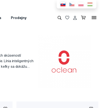
a
Prodejny
ých skúseností
. Línia inteligentných
é kefky sa dokážu
ky a zefektívňujú
acujú s 42 000 kmitmi
skopu. Kefka ponúka
naných meraní. Každý
ýzami a nastavením
e (navyše s režimom
 Tá pre vás bude
ou za dôkladné