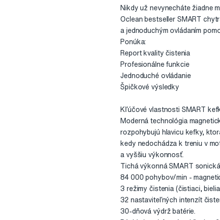
Nikdy už nevynecháte žiadne m
Oclean bestseller SMART chytr
a jednoduchým ovládaním pomoco
Ponúka:
Report kvality čistenia
Profesionálne funkcie
Jednoduché ovládanie
Špičkové výsledky
Kľúčové vlastnosti SMART kefk
Moderná technológia magnetické
rozpohybujú hlavicu kefky, ktorá
kedy nedochádza k treniu v mot
a vyššiu výkonnosť.
Tichá výkonná SMART sonická 
84 000 pohybov/min - magneti
3 režimy čistenia (čistiaci, biel
32 nastaviteľných intenzít čiste
30-dňová výdrž batérie.