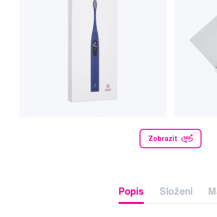
Zobrazit
Popis
Složení
M