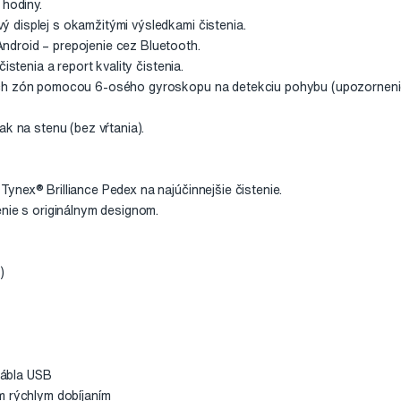
 hodiny.
displej s okamžitými výsledkami čistenia.
droid – prepojenie cez Bluetooth.
istenia a report kvality čistenia.
ch zón pomocou 6-osého gyroskopu na detekciu pohybu (upozornenie 
ak na stenu (bez vŕtania).
ynex® Brilliance Pedex na najúčinnejšie čistenie.
enie s originálnym designom.
)
 kábla USB
m rýchlym dobíjaním