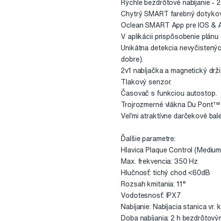
Rýchle bezdrôtové nabíjanie - 2
Chytrý SMART farebný dotykový 
Oclean SMART App pre IOS & An
V aplikácii prispôsobenie plánu č
Unikátna detekcia nevyčistený
dobre).
2v1 nabíjačka a magnetický drži
Tlakový senzor.
Časovač s funkciou autostop.
Trojrozmerné vlákna Du Pont™ T
Veľmi atraktívne darčekové bal
Ďalšie parametre:
Hlavica Plaque Control (Medium
Max. frekvencia: 350 Hz
Hlučnosť: tichý chod <60dB
Rozsah kmitania: 11°
Vodotesnosť: IPX7
Nabíjanie: Nabíjacia stanica vr.
Doba nabíjania: 2 h bezdrôtový