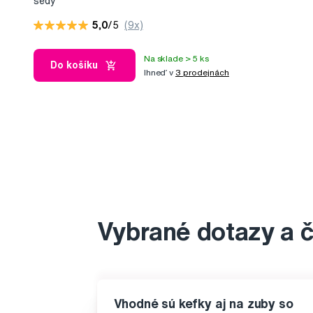
šedý
5,0
/5
(9x)
Na sklade > 5 ks
Do košíku
Ihneď v
3 prodejnách
Vybrané dotazy a 
Vhodné sú kefky aj na zuby so