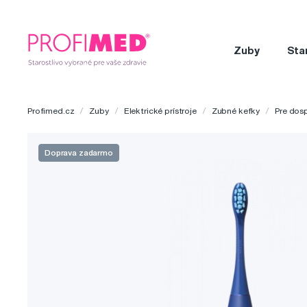
Zuby
Sta
Profimed.cz
Zuby
Elektrické prístroje
Zubné kefky
Pre dos
Doprava zadarmo