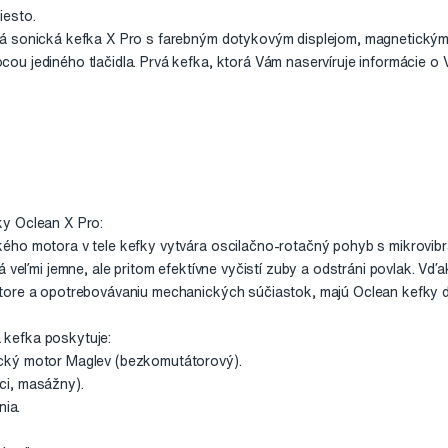
iesto.
á sonická kefka X Pro s farebným dotykovým displejom, magnetickým
u jediného tlačidla. Prvá kefka, ktorá Vám naservíruje informácie o 
y Oclean X Pro:
ho motora v tele kefky vytvára oscilačno-rotačný pohyb s mikrovibrá
 veľmi jemne, ale pritom efektívne vyčistí zuby a odstráni povlak. Vďak
ore a opotrebovávaniu mechanických súčiastok, majú Oclean kefky dlh
kefka poskytuje:
cký motor Maglev (bezkomutátorový).
iaci, masážny).
nia.