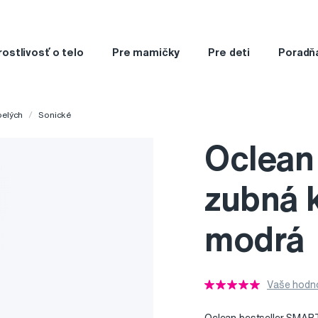
rostlivosť o telo
Pre mamičky
Pre deti
Poradň
pelých
Sonické
Oclean
zubná 
modrá
Vaše hodno