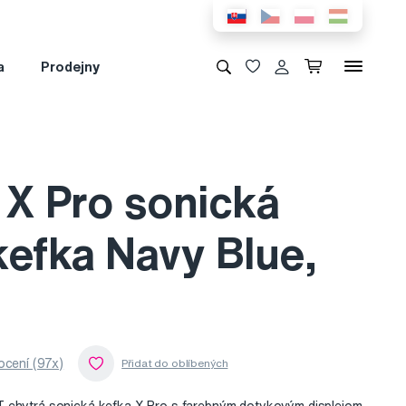
a
Prodejny
 X Pro sonická
kefka Navy Blue,
cení (97x)