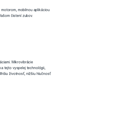
 motorom, mobilnou aplikáciou
Vašom čistení zubov.
ciami. Mikrovibrácie
a tejto vyspelej technológii,
šiu životnosť, nižšiu hlučnosť