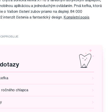
 chytrá sonická kefka X Pro s farebným dotykovým displejom,
bilnou aplikáciou a jednoduchým ovládaním. Prvá kefka, ktorá
ie o Vašom čistení zubov priamo na displeji. 84 000
 intenzít čistenia a fantastický design.
Kompletní popis
: OXPROBLUE
 dotazy
kefka
9 ročného chlapca
ky