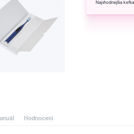
Najvhodnejšia kefk
anuál
Hodnocení