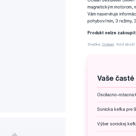
Oclean bestseller SMART
magnetickým motorom, mo
Vám naservíruje informác
pohybov/min, 3 režimy, 32
Produkt nelze zakoupit
Značka:
Oclean
Kód zboží
Vaše časté
Oscilacno-rotacna 
Sonicka kefka pre 
Výber sonickej kef