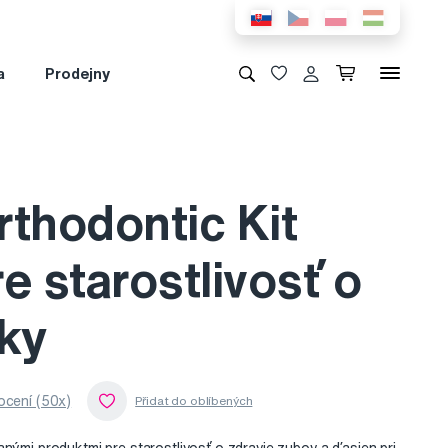
a
Prodejny
rthodontic Kit
e starostlivosť o
eky
cení (50x)