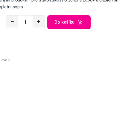
anými produktmi pre starostlivosť o zdravie zubov a ďasien pri
pletní popis
Do košíku
962686