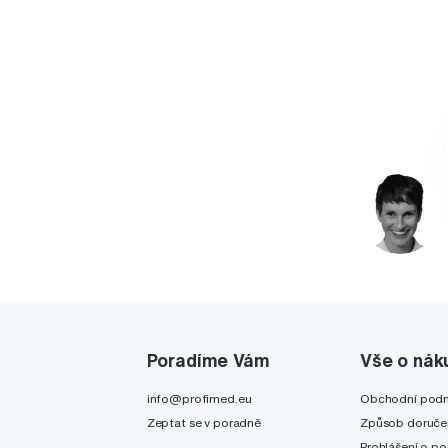
Poradíme Vám
Vše o nák
info@profimed.eu
Obchodní pod
Zeptat se v poradně
Způsob doruče
Prohlášení o po