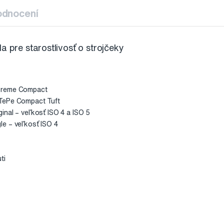
odnocení
a pre starostlivosť o strojčeky
upreme Compact
 TePe Compact Tuft
inal – veľkosť ISO 4 a ISO 5
le – veľkosť ISO 4
ti