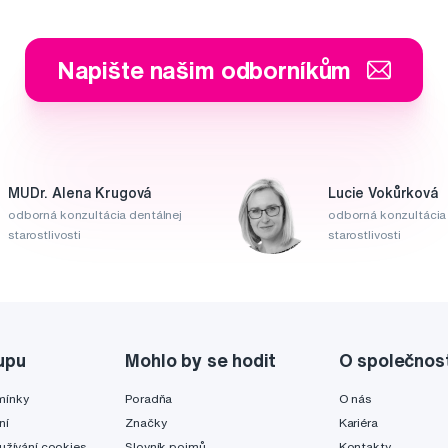
Napište našim odborníkům
MUDr. Alena Krugová
Lucie Vokůrková
odborná konzultácia dentálnej
odborná konzultácia 
starostlivosti
starostlivosti
upu
Mohlo by se hodit
O společnos
mínky
Poradňa
O nás
ní
Značky
Kariéra
užívání cookies
Slovník pojmů
Kontakty