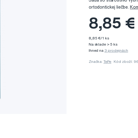
Sada so starostlivo vybr
ortodontickej liečbe.
Kom
8,85 €
8,85 €/1 ks
Na sklade > 5 ks
Ihned na
3 prodejnách
Značka:
TePe
Kód zboží: 