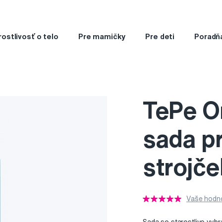
rostlivosť o telo
Pre mamičky
Pre deti
Poradň
TePe O
sada pr
strojč
Vaše hodno