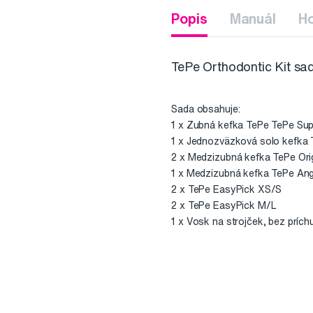
Popis
Manuál
H
TePe Orthodontic Kit sad
Sada obsahuje:
1 x Zubná kefka TePe TePe S
1 x Jednozväzková solo kefka
2 x Medzizubná kefka TePe Orig
1 x Medzizubná kefka TePe Ang
2 x TePe EasyPick XS/S
2 x TePe EasyPick M/L
1 x Vosk na strojček, bez príchu