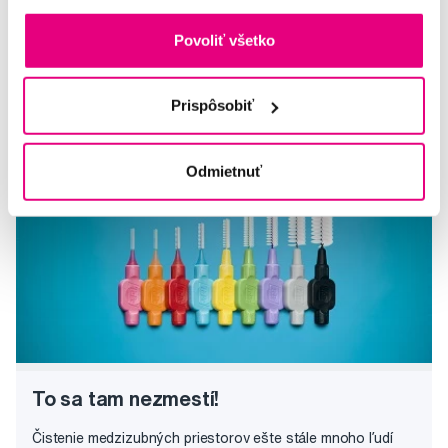
Zubná kefka
Povoliť všetko
Veronika
Afty
Prispôsobiť
Adriana
Odmietnuť
To sa tam nezmestí!
Čistenie medzizubných priestorov ešte stále mnoho ľudí