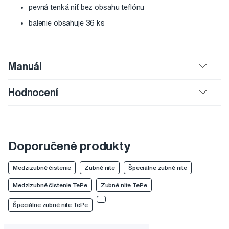
pevná tenká niť bez obsahu teflónu
balenie obsahuje 36 ks
Manuál
Hodnocení
Doporučené produkty
Medzizubné čistenie
Zubné nite
Špeciálne zubné nite
Medzizubné čistenie TePe
Zubné nite TePe
Špeciálne zubné nite TePe