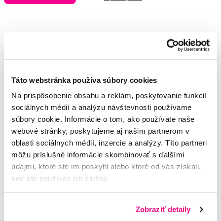
Vybrané dotazy a články
Táto webstránka používa súbory cookies
Na prispôsobenie obsahu a reklám, poskytovanie funkcií
Medzizubne kefky
sociálnych médií a analýzu návštevnosti používame
Martina
súbory cookie. Informácie o tom, ako používate naše
webové stránky, poskytujeme aj našim partnerom v
krvácanie a bolesť
oblasti sociálnych médií, inzercie a analýzy. Títo partneri
môžu príslušné informácie skombinovať s ďalšími
Sabina
údajmi, ktoré ste im poskytli alebo ktoré od vás získali,
keď ste používali ich služby.
Aku sonicku zubnu kefku
lukas
Zobraziť detaily