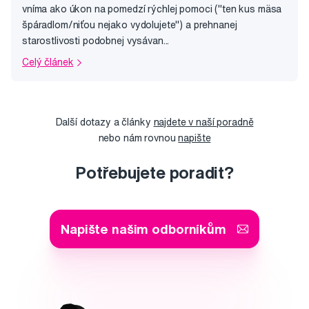
vníma ako úkon na pomedzí rýchlej pomoci ("ten kus mäsa
špáradlom/niťou nejako vydolujete") a prehnanej
starostlivosti podobnej vysávan...
Celý článek
Další dotazy a články
najdete v naší poradně
nebo nám rovnou
napište
Potřebujete poradit?
Napište našim odborníkům