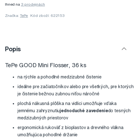
Ihned na
3 prodejnách
Značka:
TePe
Kód zboží: 622153
Popis
TePe GOOD Mini Flosser, 36 ks
na rýchle a pohodlné medzizubné čistenie
ideálne pre začiatočníkov alebo pre všetkých, pre ktorých
je čistenie bežnou zubnou niťou náročné
plochá nákusná plôška na vidlici umožňuje vďaka
jemnému zahryznutiu
jednoduché zavedenie
do tesných
medzizubných priestorov
ergonomická rukoväť z bioplastov a drevného vlákna
umožňujúca pohodlné držanie