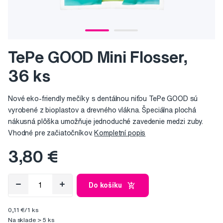
TePe GOOD Mini Flosser,
36 ks
Nové eko-friendly mečíky s dentálnou niťou TePe GOOD sú
vyrobené z bioplastov a drevného vlákna. Špeciálna plochá
nákusná plôška umožňuje jednoduché zavedenie medzi zuby.
Vhodné pre začiatočníkov.
Kompletní popis
3,80 €
Do košíku
0,11 €/1 ks
Na sklade > 5 ks